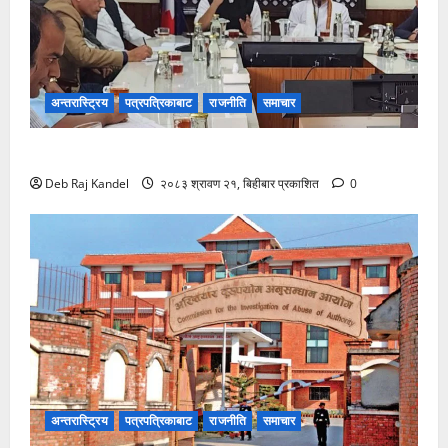
अन्तरास्ट्रिय
पत्रपत्रिकाबाट
राजनीति
समाचार
रोजगारमूलक जनशक्ति निर्माणमा विशेष कम्पनीको पहल
Deb Raj Kandel
२०८३ श्रावण २१, बिहीबार प्रकाशित
0
अन्तरास्ट्रिय
पत्रपत्रिकाबाट
राजनीति
समाचार