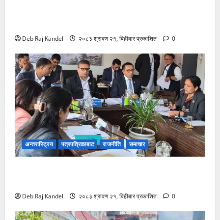
भ्रष्टाचार मुद्दामा आठबीसकोट नगरप्रमुखसहित ११ जना
तानिए।
Deb Raj Kandel
२०८३ श्रावण २१, बिहीबार प्रकाशित
0
अन्तरास्ट्रिय
पत्रपत्रिकाबाट
राजनीति
समाचार
जलविद्युत सेयर १०० रुपैयाँमै प्रभावितलाई: समितिद्वारा तत्काल
कार्यान्वयनको माग
Deb Raj Kandel
२०८३ श्रावण २१, बिहीबार प्रकाशित
0