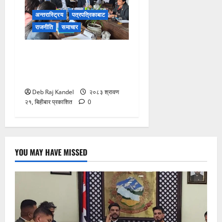
अन्तरास्ट्रिय
पत्रपत्रिकाबाट
राजनीति
समाचार
जलविद्युत सेयर १०० रुपैयाँमै
प्रभावितलाई: समितिद्वारा तत्काल
कार्यान्वयनको माग
Deb Raj Kandel
२०८३ श्रावण
२१, बिहीबार प्रकाशित
0
YOU MAY HAVE MISSED