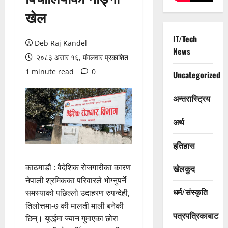
खेल
IT/Tech
Deb Raj Kandel
News
२०८३ असार १६, मंगलवार प्रकाशित
1 minute read
0
Uncategorized
अन्तरास्ट्रिय
अर्थ
इतिहास
काठमाडौं : वैदेशिक रोजगारीका कारण
खेलकुद
नेपाली श्रमिकका परिवारले भोग्नुपर्ने
धर्म/संस्कृति
समस्याको पछिल्लो उदाहरण रुपन्देही,
तिलोत्तमा-७ की मालती माली बनेकी
पत्रपत्रिकाबाट
छिन्। यूएईमा ज्यान गुमाएका छोरा