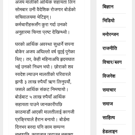
अजय मालीको आर्थिक सहायता लिन
बिज्ञान
सोमबार उनी वैदेशिक रोजगार बोर्डको
सचिवालयमा भेटिइन्।
भिडियो
कर्मचारीहरूसँग कुरा गर्दा उनको
अनुहारमा चिन्ता प्रष्ट देखिन्थ्यो।
मनोरन्जन
घरको आर्थिक अवस्था सुधार्ने सपना
राजनीति
बोकेर अजय अघिल्लो वर्ष यूएई पुगेका
थिए। तर, केही महिनाअघि हृदयघात
विचार/ब्लग
भई उनको निधन भयो। छोराको शव
स्वदेश ल्याउन मालतीको परिवारले
विजनेश
झन्डै ३ लाख रुपैयाँ ऋण लिनुपर्यो,
जसले आर्थिक संकट निम्त्यायो।
समाचार
बोर्डबाट ५ लाख रुपैयाँ आर्थिक
समाज
सहायता पाउने जानकारीपछि
काठमाडौं आएकी मालतीलाई कागजी
साहित्य
प्रक्रियाले हैरान बनायो। बोर्डमा
दिनभर बस्दा पनि काम सम्पन्न
हेडलाइन
नभएपछि, कागजात जुटाउन नसक्दा