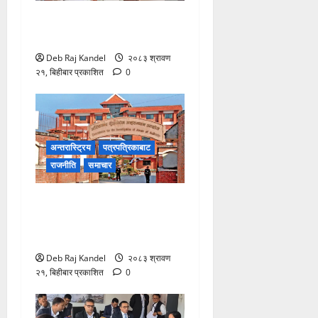
रोजगारमूलक जनशक्ति निर्माणमा
विशेष कम्पनीको पहल
Deb Raj Kandel
२०८३ श्रावण
२१, बिहीबार प्रकाशित
0
अन्तरास्ट्रिय
पत्रपत्रिकाबाट
राजनीति
समाचार
भ्रष्टाचार मुद्दामा आठबीसकोट
नगरप्रमुखसहित ११ जना
तानिए।
Deb Raj Kandel
२०८३ श्रावण
२१, बिहीबार प्रकाशित
0