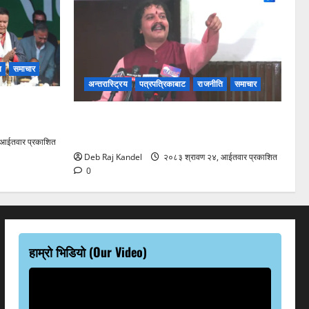
ि
समाचार
अन्तरास्ट्रिय
पत्रपत्रिकाबाट
राजनीति
समाचार
ी जनजातिको
समृद्धि तत्कालै सम्भव छैन, सुशासन रातारात
कदर
आउँदैन: हरि ढकाल
आईतवार प्रकाशित
Deb Raj Kandel
२०८३ श्रावण २४, आईतवार प्रकाशित
0
हाम्रो भिडियो (Our Video)