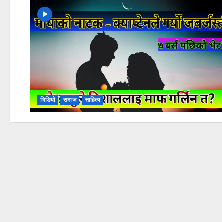
भिडियो
समाज
साहित्य