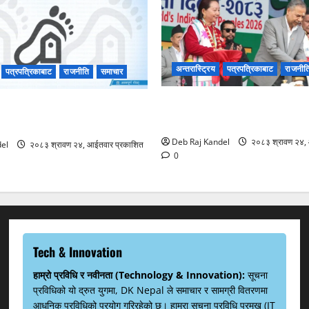
अन्तरास्ट्रिय
पत्रपत्रिकाबाट
राजनीत
पत्रपत्रिकाबाट
राजनीति
समाचार
उपराष्ट्रपति यादवद्वारा आदिवास
 नदीमा हाम फालेकी तिलकुमारीको
‘इतिहास बदल्ने योगदान’को उच्च 
ा भेटियो।
Deb Raj Kandel
२०८३ श्रावण २४, 
el
२०८३ श्रावण २४, आईतवार प्रकाशित
0
Tech & Innovation
हाम्रो प्रविधि र नवीनता (Technology & Innovation):
सूचना
प्रविधिको यो द्रुत युगमा, DK Nepal ले समाचार र सामग्री वितरणमा
आधुनिक प्रविधिको प्रयोग गरिरहेको छ। हाम्रा सूचना प्रविधि प्रमुख (IT