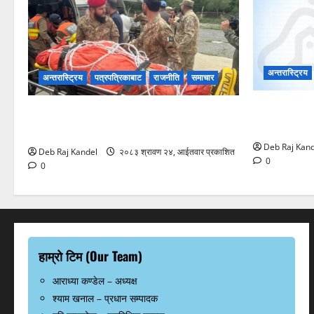
अन्तरास्ट्रिय
अन्तरास्ट्रिय
पत्रपत्रिकाबाट
राजनीति
समाचार
दोलालघाटबाट
महान् पर्वतारोही निर्मल पुर्जाको पार्थिव शरीर
शव सुनकोशीम
बेलायत प्रस्थान
Deb Raj Kand
Deb Raj Kandel
२०८३ श्रावण २४, आईतवार प्रकाशित
0
0
हाम्रो टिम (Our Team)
आराध्या कण्डेल – अध्यक्ष
श्याम खनाल – प्रधान सम्पादक