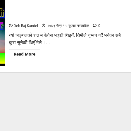
सेनाको क्याप्टेनले इन्दुलाइ जबर्जस्ति – सात बर्सपछी भेट – छोरी कसको?
इन्दुले माफ गर्लिन त?
Deb Raj Kandel
२०७९ चैत्र १५, बुधबार प्रकाशित
0
त्यो जङ्गलको रात म बेहोस भएकी थिइनँ, तिमीले चुम्बन गर्दै भनेका सबै
कुरा सुनेकी थिएँ मैले ।...
Read
Read More
more
about
सेनाको
क्याप्टेनले
इन्दुलाइ
जबर्जस्ति
–
सात
बर्सपछी
भेट
–
छोरी
कसको?
इन्दुले
माफ
गर्लिन
त?