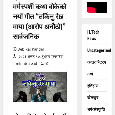
मर्मस्पर्शी कथा बोकेको
नयाँ गीत “तर्किनु रैछ
माया (आरोप अनौठो)”
IT/Tech
सार्वजनिक
News
Deb Raj Kandel
Uncategorized
२०८३ असार १७, बुधबार प्रकाशित
अन्तरास्ट्रिय
1 minute read
0
अर्थ
इतिहास
खेलकुद
धर्म/संस्कृति