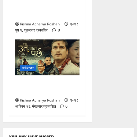
काफ्ले र समीक्षा अधिकारीको
आवाजमा ‘चोलीको तुना’
साकृष्णर्वजनिक
Kishna Acharya Roshani
२०७८
पुष २, शुक्रबार प्रकाशित
0
मनोरन्जन
गीतकार कंडेलको सिर्जनामा उतै
जान पर्छ सार्वजनिक
Kishna Acharya Roshani
२०७८
आश्विन १९, मंगलवार प्रकाशित
0