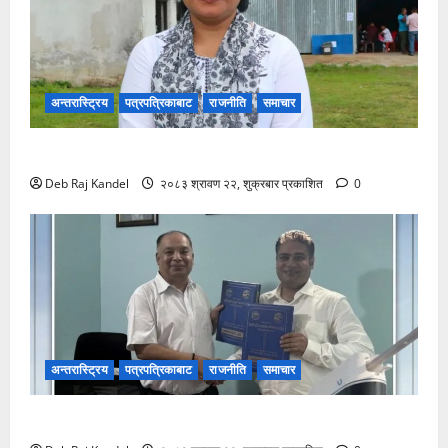
अन्तरास्ट्रिय
पत्रपत्रिकाबाट
राजनीति
समाचार
रास्वपा सिन्धुपाल्चोकको सभापतिमा माया गुरुङ विजयी
Deb Raj Kandel
२०८३ श्रावण २२, शुक्रबार प्रकाशित
0
अन्तरास्ट्रिय
पत्रपत्रिकाबाट
राजनीति
समाचार
रानी भन्सारदेखि विराटनगर बसपार्कसम्म अत्याधुनिक पोडवे बन्ने