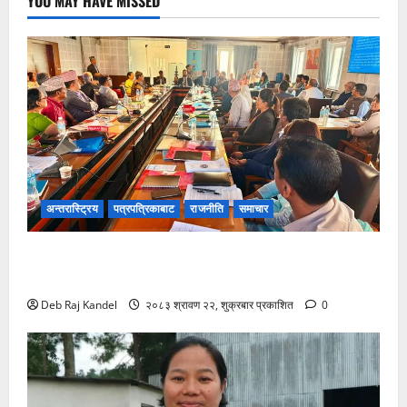
YOU MAY HAVE MISSED
अन्तरास्ट्रिय
पत्रपत्रिकाबाट
राजनीति
समाचार
शिक्षक नियुक्ति र पदोन्नति सुधारको खाका कोर्दै उच्च शिक्षा
नीति कार्यशाला।
Deb Raj Kandel
२०८३ श्रावण २२, शुक्रबार प्रकाशित
0