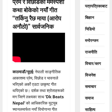
प्रेम र विछोडको मर्मस्पर्शी
पत्रपत्रिकाबाट
कथा बोकेको नयाँ गीत
“तर्किनु रैछ माया (आरोप
बिज्ञान
अनौठो)” सार्वजनिक
भिडियो
मनोरन्जन
राजनीति
विचार/ब्लग
काठमाडौं/युएई:
नेपाली साङ्गीतिक
विजनेश
आकाशमा प्रेम, विछोड र भावनाले
भरिएको अर्को एउटा उत्कृष्ट गीत
समाचार
थपिएको छ। दर्शक तथा श्रोताहरूको
मन जित्ने लक्ष्यका साथ
‘Dk Beats
समाज
Nepal’
को आधिकारिक युट्युब
साहित्य
च्यानलमार्फत नयाँ वियोगान्त गीत