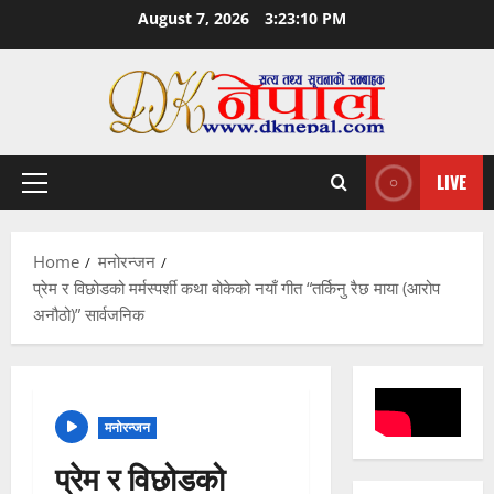
Skip
August 7, 2026
3:23:11 PM
to
content
LIVE
Primary
Menu
Home
मनोरन्जन
प्रेम र विछोडको मर्मस्पर्शी कथा बोकेको नयाँ गीत “तर्किनु रैछ माया (आरोप
अनौठो)” सार्वजनिक
मनोरन्जन
प्रेम र विछोडको