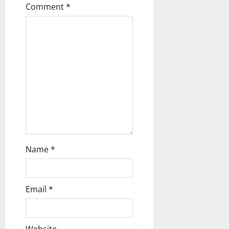
Comment
*
a
t
i
o
n
Name
*
Email
*
Website