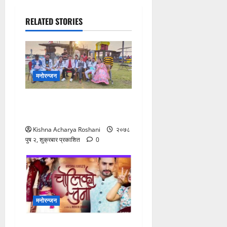
RELATED STORIES
मनोरन्जन
सिनेमा ‘सिल्ली फो’को छायांकन
सकियो
Kishna Acharya Roshani
२०७८
पुष २, शुक्रबार प्रकाशित
0
मनोरन्जन