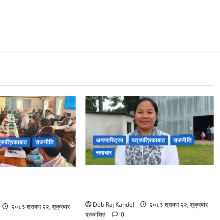
अन्तरास्ट्रिय
पत्रपत्रिकाबाट
राजनीति
्रपत्रिकाबाट
राजनीति
समाचार
रास्वपा सिन्धुपाल्चोकको सभापतिमा माया
र पदोन्नति सुधारको खाका
गुरुङ विजयी
ा नीति कार्यशाला।
Deb Raj Kandel
२०८३ श्रावण २२, शुक्रबार
२०८३ श्रावण २२, शुक्रबार
प्रकाशित
0