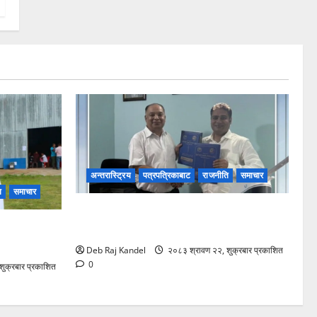
अन्तरास्ट्रिय
पत्रपत्रिकाबाट
राजनीति
समाचार
ि
समाचार
रानी भन्सारदेखि विराटनगर बसपार्कसम्म
 माया गुरुङ
अत्याधुनिक पोडवे बन्ने
Deb Raj Kandel
२०८३ श्रावण २२, शुक्रबार प्रकाशित
0
ुक्रबार प्रकाशित