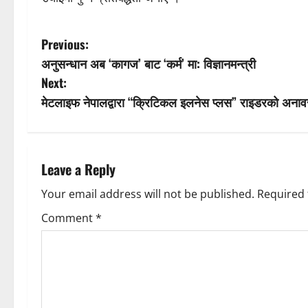
P
Previous:
अनुसन्धान अब ‘कागज’ बाट ‘कर्म’ मा: विज्ञानमन्त्री
o
Next:
s
मेटलाइफ नेपालद्वारा “क्रिटिकल इलनेस प्लस” राइडरको अना
t
n
Leave a Reply
a
Your email address will not be published.
Required 
v
Comment
*
i
g
a