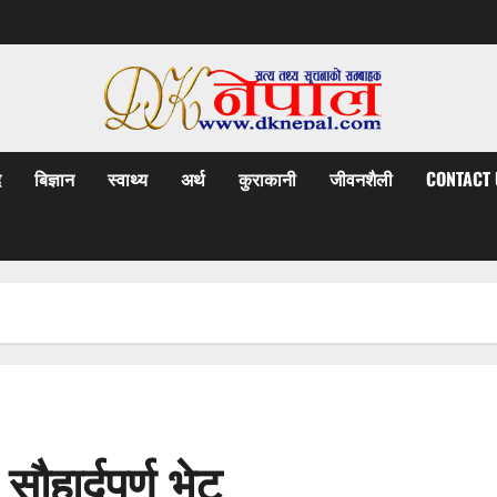
द
बिज्ञान
स्वाथ्य
अर्थ
कुराकानी
जीवनशैली
CONTACT 
हार्दपूर्ण भेट