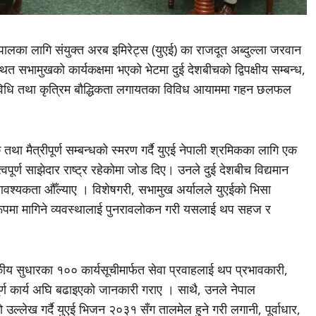
ालका लागि संयुक्त अरब इमिरेट्स (युएई) का राजदूत अब्दुल्ला जरवान
त सभामुखको कार्यकक्षमा भएको भेटमा दुई देशबीचको द्विपक्षीय सम्बन्ध,
प्रविधि तथा कृत्रिम बौद्धिकता लगायतका विविध आयाममा गहन छलफल
ा मैत्रीपूर्ण सम्बन्धको स्मरण गर्दै युएई नेपाली श्रमिकका लागि एक
्वपूर्ण साझेदार राष्ट्र रहेकोमा जोड दिए। उनले दुई देशबीच विद्यमान
े आवश्यकता औँल्याए । विशेषगरी, सभामुख अर्यालले युएईको भिसा
्यरूपमा मागिने व्यवस्थालाई पुनरावलोकन गरी यसलाई थप सहज र
य सुधारका १०० कार्यसूचीमार्फत सेवा प्रवाहलाई थप प्रभावकारी,
पूर्ण कार्य अघि बढाइएको जानकारी गराए । साथै, उनले नेपाल
ो उल्लेख गर्दै युएई भिजन २०३१ सँग तालमेल हुने गरी लगानी, पूर्वाधार,