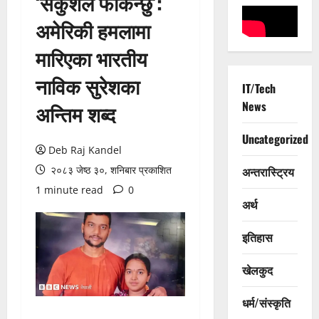
‘सकुशल फर्किन्छु’:
अमेरिकी हमलामा
मारिएका भारतीय
नाविक सुरेशका
IT/Tech
News
अन्तिम शब्द
Uncategorized
Deb Raj Kandel
२०८३ जेष्ठ ३०, शनिबार प्रकाशित
अन्तरास्ट्रिय
1 minute read
0
अर्थ
इतिहास
खेलकुद
धर्म/संस्कृति