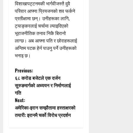
विशाखापट्टनमकी भार्गवीजस्तै दुवै
परिवार आफ्ना प्रियजनको शव फर्कने
प्रतीक्षामा छन्। उनीहरूका लागि,
ट्याङ्करलाई चर्चामा ल्याइदिएको
भूराजनीतिक तनाव निकै बिरानो
लाग्छ। अब आफ्ना पति र छोराहरूलाई
अन्तिम पटक हेर्न पाउनु पर्ने उनीहरूको
भनाइ छ।
P
Previous:
६८ करोड बजेटले एक दर्जन
o
सुरुङमार्गको अध्ययन र निर्माणलाई
गति
s
Next:
t
अमेरिका-इरान सम्झौतामा हस्ताक्षरको
तयारी: इरानमै चर्को विरोध प्रदर्शन
n