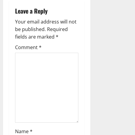
a
Leave a Reply
v
Your email address will not
i
be published.
Required
g
fields are marked
*
Comment
*
a
t
i
o
n
Name
*