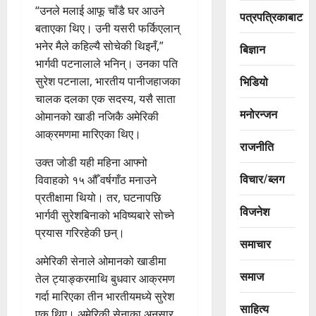
“उनले मलाई आफू चाँडै घर आउने
पत्रपत्रिकाबाट
बताएका थिए। उनी यसरी फर्किएलान्
भनेर मैले कहिल्यै सोचेकी थिइनँ,”
बिज्ञान
भार्गवी पटनालाले भनिन्। उनका पति
भिडियो
सुरेश पटनाला, भारतीय पानीजहाजका
चालक दलका एक सदस्य, यसै साता
मनोरन्जन
ओमानको खाडी नजिकै अमेरिकी
आक्रमणमा मारिएका थिए।
राजनीति
उक्त जोडी यही महिना आफ्नो
विचार/ब्लग
विवाहको १५ औँ वर्षगाँठ मनाउने
प्रतीक्षामा थियो। तर, घटनापछि
विजनेश
भार्गवी सुरेशबिनाको भविष्यबारे सोच्ने
प्रयास गरिरहेकी छन्।
समाचार
अमेरिकी सेनाले ओमानको खाडीमा
समाज
तेल ट्याङ्करमाथि बुधवार आक्रमण
गर्दा मारिएका तीन भारतीयमध्ये सुरेश
साहित्य
एक थिए। अमेरिकी सेनाका अनुसार