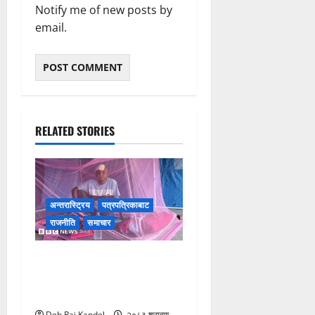
Notify me of new posts by
email.
RELATED STORIES
अन्तरास्ट्रिय
पत्रपत्रिकाबाट
राजनीति
समाचार
सुकुम्बासी समस्या: सरकारमाथि
अविश्वास चुलियो, अगुवाहरू
आन्दोलित
Deb Raj Kandel
२०८३ श्रावण