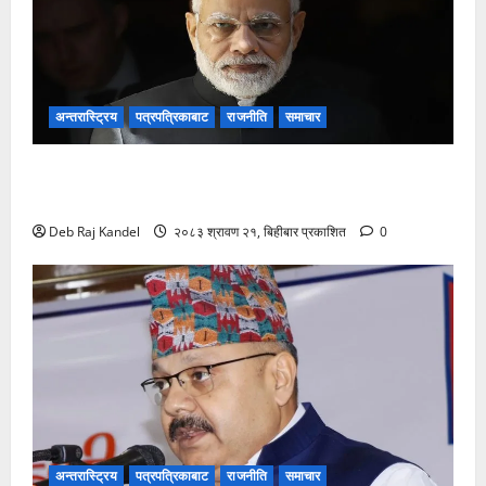
अन्तरास्ट्रिय
पत्रपत्रिकाबाट
राजनीति
समाचार
मोदीको पोस्ट हटाएको विवाद: मेटाको माफीपछि भाजपाको कडा
प्रतिक्रिया
Deb Raj Kandel
२०८३ श्रावण २१, बिहीबार प्रकाशित
0
अन्तरास्ट्रिय
पत्रपत्रिकाबाट
राजनीति
समाचार