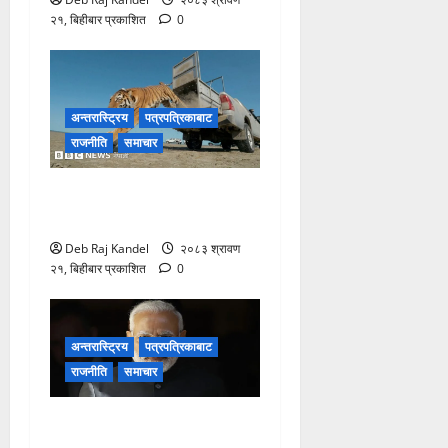
२१, बिहीबार प्रकाशित
0
अन्तरास्ट्रिय
पत्रपत्रिकाबाट
राजनीति
समाचार
आमुर बाघ: काजकस्तानमा ७०
वर्षपछि शानदार पुनरागमन
Deb Raj Kandel
२०८३ श्रावण
२१, बिहीबार प्रकाशित
0
अन्तरास्ट्रिय
पत्रपत्रिकाबाट
राजनीति
समाचार
मोदीको पोस्ट हटाएको विवाद: