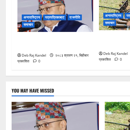
अन्तरास्ट्रिय
पत
अन्तरास्ट्रिय
पत्रपत्रिकाबाट
राजनीति
समाचार
समाचार
ट्रान्सफर्मर चो
ग्यास अभाव रोक्न बारा प्रशासनको ९ बुँदे
हाहाकार
कडाई।
Deb Raj Kandel
Deb Raj Kandel
२०८३ श्रावण २१, बिहीबार
प्रकाशित
0
प्रकाशित
0
YOU MAY HAVE MISSED