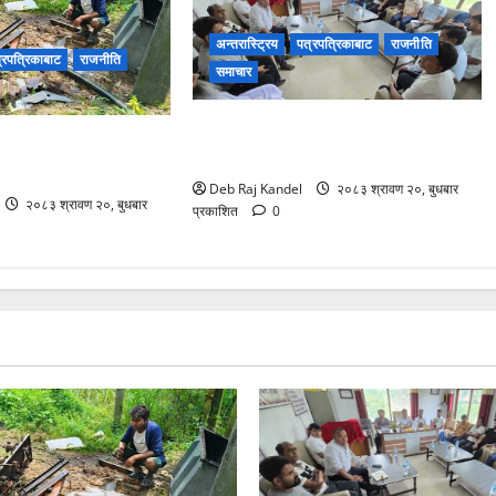
अन्तरास्ट्रिय
पत्रपत्रिकाबाट
राजनीति
्रपत्रिकाबाट
राजनीति
समाचार
सिरहा घटना: प्रारम्भिक अनुसन्धान सकेर
री: २०० घरमा खानेपानीको
छानबिन टोली काठमाडौंमा
Deb Raj Kandel
२०८३ श्रावण २०, बुधबार
२०८३ श्रावण २०, बुधबार
प्रकाशित
0