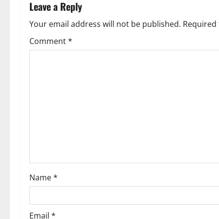
n
Leave a Reply
a
Your email address will not be published.
Required 
v
Comment
*
i
g
a
t
i
o
Name
*
n
Email
*