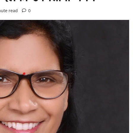
nute read
0