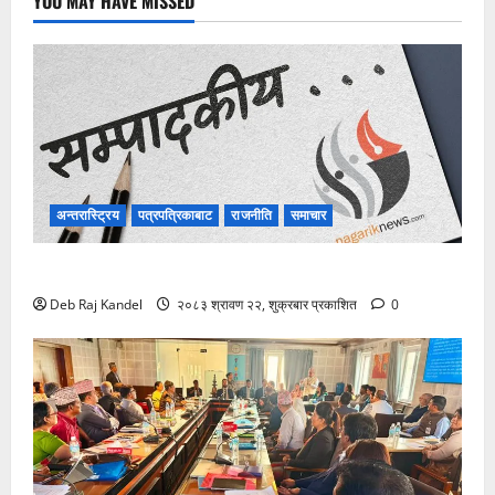
YOU MAY HAVE MISSED
अन्तरास्ट्रिय
पत्रपत्रिकाबाट
राजनीति
समाचार
विपद्को सुरक्षाकवच: बिमा
Deb Raj Kandel
२०८३ श्रावण २२, शुक्रबार प्रकाशित
0