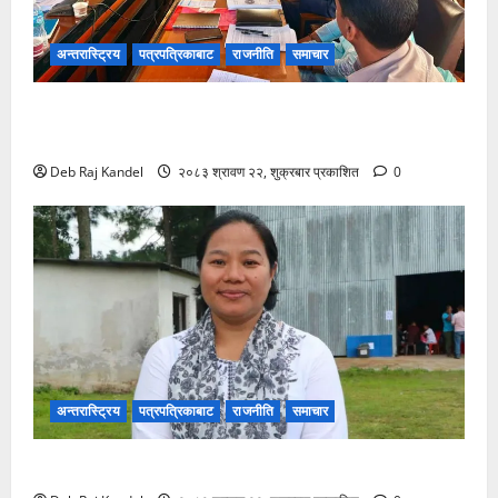
अन्तरास्ट्रिय
पत्रपत्रिकाबाट
राजनीति
समाचार
शिक्षक नियुक्ति र पदोन्नति सुधारको खाका कोर्दै उच्च शिक्षा
नीति कार्यशाला।
Deb Raj Kandel
२०८३ श्रावण २२, शुक्रबार प्रकाशित
0
अन्तरास्ट्रिय
पत्रपत्रिकाबाट
राजनीति
समाचार
रास्वपा सिन्धुपाल्चोकको सभापतिमा माया गुरुङ विजयी