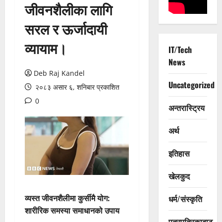
जीवनशैलीका लागि
सरल र ऊर्जादायी
व्यायाम।
IT/Tech
News
Deb Raj Kandel
Uncategorized
२०८३ असार ६, शनिबार प्रकाशित
0
अन्तरास्ट्रिय
अर्थ
इतिहास
खेलकुद
व्यस्त जीवनशैलीमा कुर्सीमै योग:
धर्म/संस्कृति
शारीरिक समस्या समाधानको उपाय
पत्रपत्रिकाबाट