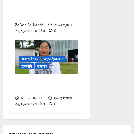
शिक्षक नियुक्ति र पदोन्नति
सुधारको खाका कोर्दै उच्च शिक्षा
नीति कार्यशाला।
Deb Raj Kandel
२०८३ श्रावण
२२, शुक्रबार प्रकाशित
0
अन्तरास्ट्रिय
पत्रपत्रिकाबाट
राजनीति
समाचार
रास्वपा सिन्धुपाल्चोकको
सभापतिमा माया गुरुङ विजयी
Deb Raj Kandel
२०८३ श्रावण
२२, शुक्रबार प्रकाशित
0