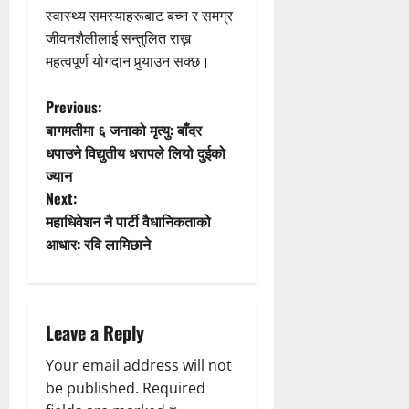
स्वास्थ्य समस्याहरूबाट बच्न र समग्र
जीवनशैलीलाई सन्तुलित राख्न
महत्वपूर्ण योगदान पुर्‍याउन सक्छ।
P
Previous:
बागमतीमा ६ जनाको मृत्यु: बाँदर
o
धपाउने विद्युतीय धरापले लियो दुईको
ज्यान
s
Next:
t
महाधिवेशन नै पार्टी वैधानिकताको
आधार: रवि लामिछाने
n
a
Leave a Reply
v
Your email address will not
i
be published.
Required