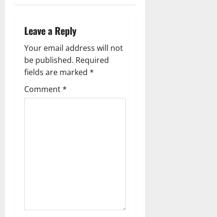
a
Leave a Reply
v
Your email address will not
i
be published.
Required
g
fields are marked
*
Comment
*
a
t
i
o
n