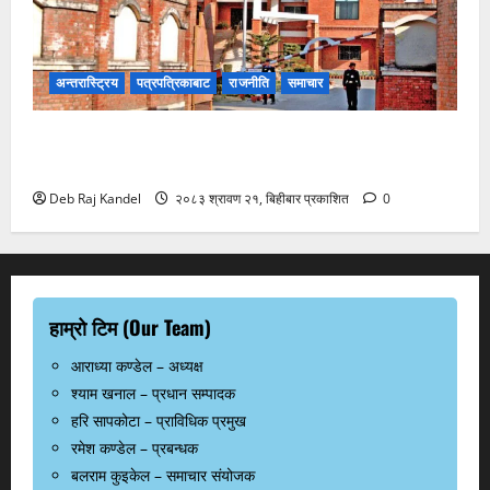
अन्तरास्ट्रिय
पत्रपत्रिकाबाट
राजनीति
समाचार
भ्रष्टाचार मुद्दामा आठबीसकोट नगरप्रमुखसहित ११ जना
तानिए।
Deb Raj Kandel
२०८३ श्रावण २१, बिहीबार प्रकाशित
0
हाम्रो टिम (Our Team)
आराध्या कण्डेल – अध्यक्ष
श्याम खनाल – प्रधान सम्पादक
हरि सापकोटा – प्राविधिक प्रमुख
रमेश कण्डेल – प्रबन्धक
बलराम कुइकेल – समाचार संयोजक