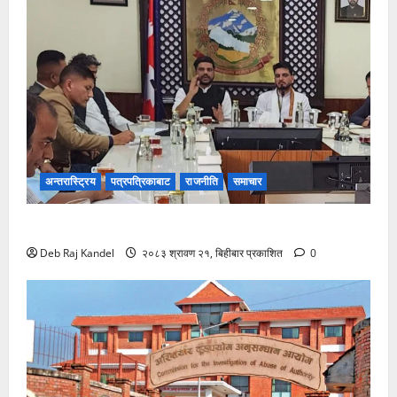
अन्तरास्ट्रिय
पत्रपत्रिकाबाट
राजनीति
समाचार
रोजगारमूलक जनशक्ति निर्माणमा विशेष कम्पनीको पहल
Deb Raj Kandel
२०८३ श्रावण २१, बिहीबार प्रकाशित
0