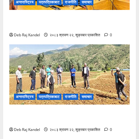
अन्तरास्ट्रिय
पत्रपत्रिकाबाट
राजनीति
समाचार
करदाता प्रोत्साहनको बम्पर लाभ: २५० को खरिदमा १०
लाखको उपहार!
Deb Raj Kandel
२०८३ श्रावण २२, शुक्रबार प्रकाशित
0
अन्तरास्ट्रिय
पत्रपत्रिकाबाट
राजनीति
समाचार
खडेरीग्रस्त क्षेत्रमा स्थलगत अनुगमन: दीर्घकालीन समाधानको
रोडम्याप तयारी
Deb Raj Kandel
२०८३ श्रावण २२, शुक्रबार प्रकाशित
0