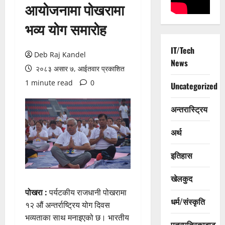
आयोजनामा पोखरामा
भव्य योग समारोह
IT/Tech
Deb Raj Kandel
News
२०८३ असार ७, आईतवार प्रकाशित
1 minute read
0
Uncategorized
अन्तरास्ट्रिय
अर्थ
इतिहास
खेलकुद
पोखरा :
पर्यटकीय राजधानी पोखरामा
धर्म/संस्कृति
१२ औं अन्तर्राष्ट्रिय योग दिवस
भव्यताका साथ मनाइएको छ। भारतीय
पत्रपत्रिकाबाट