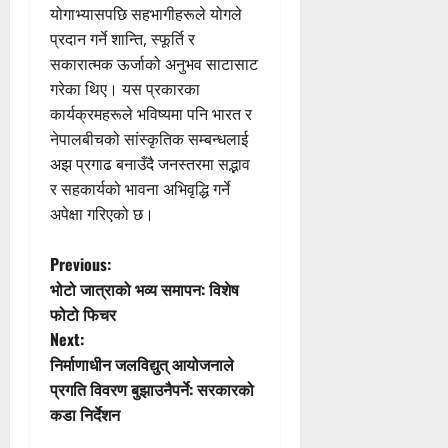
योगाभ्यासपछि सहभागीहरूले योगले
प्रदान गर्ने शान्ति, स्फूर्ति र
सकारात्मक ऊर्जाको अनुभव साटासाट
गरेका थिए। यस प्रकारका
कार्यक्रमहरूले भविष्यमा पनि भारत र
नेपालबीचको सांस्कृतिक सम्बन्धलाई
अझ प्रगाढ बनाउँदै जनस्तरमा सद्भाव
र सहकार्यको भावना अभिवृद्धि गर्ने
अपेक्षा गरिएको छ।
P
Previous:
भोटो जात्राको भव्य समापन: विशेष
o
फोटो फिचर
Next:
s
निर्माणाधीन जलविद्युत् आयोजनाले
t
प्रगति विवरण बुझाउनैपर्ने: सरकारको
कडा निर्देशन
n