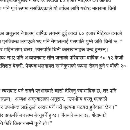
नि पूर्ण रूपमा नसकिएकाले यो वर्षका लागि यथेष्ट मात्रामा चिनी
छाका अनुसार नेपालमा वार्षिक लगभग दुई लाख ८० हजार मेट्रिक टनको
मा प्रतिबन्ध लगाएको भए पनि नेपाललाई यसपालि पुग्ने जति चिनी छ।”
र महिनासम्म चल्छ, त्यसपछि चिनी कारखानाहरू बन्द हुन्छन्।
लब्ध नभए पनि अध्ययनबाट तीन जनाको परिवारमा वार्षिक १०-१२ केजी
शत बेकरी, पेयपदार्थलगायत खानेकुराको रूपमा सेवन हुने र बाँकी २०
ा त्यसबाट पर्न सक्ने प्रभावबारे चासो देखिनु स्वाभाविक छ, तर पनि
ठान्छन्। अध्यक्ष अग्रवालका अनुसार, “उपभोग्य वस्तु भएकाले
, तर उपभोक्तालाई ठूलो असर पर्ने गरी मूल्यमा घटबढ हुनेवाला छैन।”
 अफ-सिजनसम्म बेच्नुपर्ने हुन्छ। बैंकको ब्याजदर, गोदामको
 फेरि किसानसम्मै पुग्ने हो।”