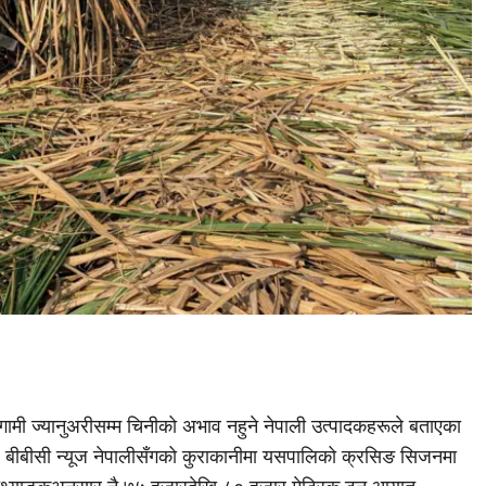
आगामी ज्यानुअरीसम्म चिनीको अभाव नहुने नेपाली उत्पादकहरूले बताएका
े बीबीसी न्यूज नेपालीसँगको कुराकानीमा यसपालिको क्रसिङ सिजनमा
 तथ्याङ्कअनुसार नै ७५ हजारदेखि ८० हजार मेट्रिक टन आयात