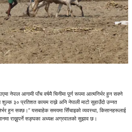
 नेपाल आगामी पाँच वर्षमै चिनीमा पूर्ण रूपमा आत्मनिर्भर हुन सक्ने
 शुल्क ३० प्रतिशत कायम राख्ने अनि नेपाली माटो सुहाउँदो उन्नत
मनिर्भर हुन सक्छ।” यसबाहेक समयमा सिँचाइको व्यवस्था, किसानहरूलाई
मा राख्नुपर्ने सङ्घका अध्यक्ष अग्रवालको सुझाव छ।