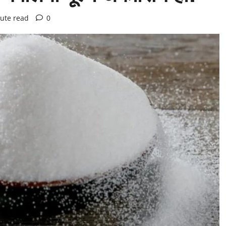
ute read
0