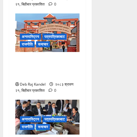
२१, बिहीबार प्रकाशित
0
अन्तरास्ट्रिय
पत्रपत्रिकाबाट
राजनीति
समाचार
भ्रष्टाचार मुद्दामा आठबीसकोट
नगरप्रमुखसहित ११ जना
तानिए।
Deb Raj Kandel
२०८३ श्रावण
२१, बिहीबार प्रकाशित
0
अन्तरास्ट्रिय
पत्रपत्रिकाबाट
राजनीति
समाचार