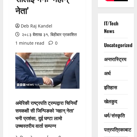
नेता’
IT/Tech
Deb Raj Kandel
News
२०८३ बैशाख ३१, बिहीबार प्रकाशित
1 minute read
0
Uncategorized
अन्तरास्ट्रिय
अर्थ
इतिहास
खेलकुद
अमेरिकी राष्ट्रपति ट्रम्पद्वारा चिनियाँ
समकक्षी सी जिन्पिङको ‘महान् नेता’
धर्म/संस्कृति
भनी प्रशंसा, दुई घण्टा लामो
उच्चस्तरीय वार्ता सम्पन्न
पत्रपत्रिकाबाट