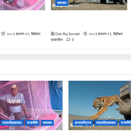
समाचार
या: सरकारमाथि अविश्वास
आमुर बाघ: काजकस्तानमा ७० वर्षपछि
ू आन्दोलित
शानदार पुनरागमन
२०८३ श्रावण २१, बिहीबार
Deb Raj Kandel
२०८३ श्रावण २१, बिहीबार
प्रकाशित
0
पत्रपत्रिकाबाट
राजनीति
समाचार
अन्तरास्ट्रिय
पत्रपत्रिकाबाट
राजनीत