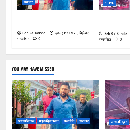
समाचार
समाचार
अदालतमा रवि लामिछाने: तारिखका लागि
सुकुम्बासी समस्
उपस्थिति
चुलियो, अगुवाहर
Deb Raj Kandel
२०८३ श्रावण २१, बिहीबार
Deb Raj Kandel
प्रकाशित
0
प्रकाशित
0
YOU MAY HAVE MISSED
अन्तरास्ट्रिय
पत्रपत्रिकाबाट
राजनीति
समाचार
अन्तरास्ट्रिय