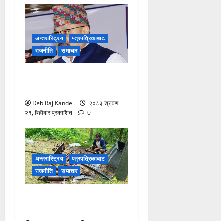
अन्तरास्ट्रिय
पत्रपत्रिकाबाट
राजनीति
समाचार
ग्यास अभाव रोक्न बारा
प्रशासनको ९ बुँदे कडाई।
Deb Raj Kandel
२०८३ श्रावण
२१, बिहीबार प्रकाशित
0
अन्तरास्ट्रिय
पत्रपत्रिकाबाट
राजनीति
समाचार
ट्रान्सफर्मर चोरी: २०० घरमा
खानेपानीको हाहाकार