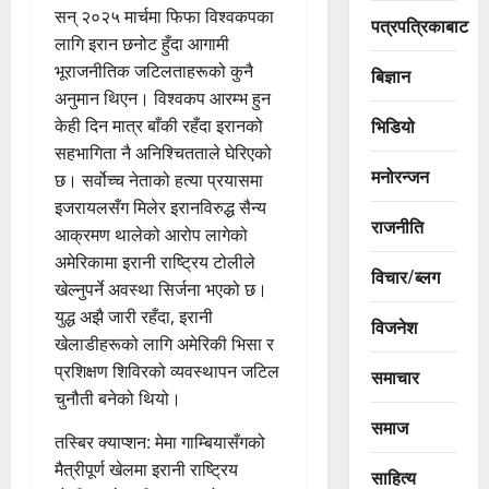
सन् २०२५ मार्चमा फिफा विश्वकपका
पत्रपत्रिकाबाट
लागि इरान छनोट हुँदा आगामी
भूराजनीतिक जटिलताहरूको कुनै
बिज्ञान
अनुमान थिएन। विश्वकप आरम्भ हुन
भिडियो
केही दिन मात्र बाँकी रहँदा इरानको
सहभागिता नै अनिश्चितताले घेरिएको
मनोरन्जन
छ। सर्वोच्च नेताको हत्या प्रयासमा
इजरायलसँग मिलेर इरानविरुद्ध सैन्य
राजनीति
आक्रमण थालेको आरोप लागेको
अमेरिकामा इरानी राष्ट्रिय टोलीले
विचार/ब्लग
खेल्नुपर्ने अवस्था सिर्जना भएको छ।
युद्ध अझै जारी रहँदा, इरानी
विजनेश
खेलाडीहरूको लागि अमेरिकी भिसा र
प्रशिक्षण शिविरको व्यवस्थापन जटिल
समाचार
चुनौती बनेको थियो।
समाज
तस्बिर क्याप्शन: मेमा गाम्बियासँगको
मैत्रीपूर्ण खेलमा इरानी राष्ट्रिय
साहित्य