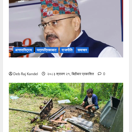
अन्तरास्ट्रिय
पत्रपत्रिकाबाट
राजनीति
समाचार
ग्यास अभाव रोक्न बारा प्रशासनको ९ बुँदे कडाई।
Deb Raj Kandel
२०८३ श्रावण २१, बिहीबार प्रकाशित
0