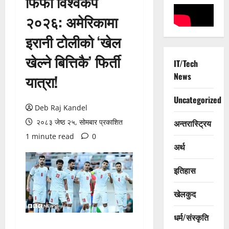
फिफा विश्वकप
२०२६: अमेरिकामा
इरानी टोलीको ‘खेल
खेल्ने बित्तिकै’ फिर्ती
IT/Tech
News
यात्रा!
Uncategorized
Deb Raj Kandel
२०८३ जेष्ठ २५, सोमबार प्रकाशित
अन्तरास्ट्रिय
1 minute read
0
अर्थ
इतिहास
खेलकुद
धर्म/संस्कृति