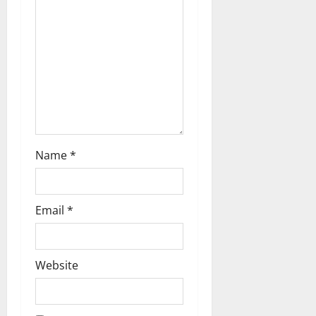
t
i
o
n
Name
*
Email
*
Website