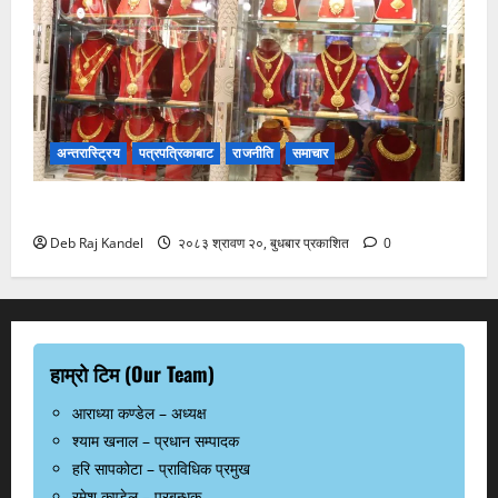
अन्तरास्ट्रिय
पत्रपत्रिकाबाट
राजनीति
समाचार
सुनचाँदीको भाउमा कीर्तिमानी उछाल
Deb Raj Kandel
२०८३ श्रावण २०, बुधबार प्रकाशित
0
हाम्रो टिम (Our Team)
आराध्या कण्डेल – अध्यक्ष
श्याम खनाल – प्रधान सम्पादक
हरि सापकोटा – प्राविधिक प्रमुख
रमेश कण्डेल – प्रबन्धक