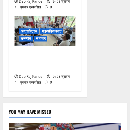
Deb Raj Kandel
२०८३ श्रावण
२०, बुधबार प्रकाशित
0
अन्तरास्ट्रिय
पत्रपत्रिकाबाट
राजनीति
समाचार
सिरहा घटना: प्रारम्भिक
अनुसन्धान सकेर छानबिन टोली
काठमाडौंमा
Deb Raj Kandel
२०८३ श्रावण
२०, बुधबार प्रकाशित
0
YOU MAY HAVE MISSED