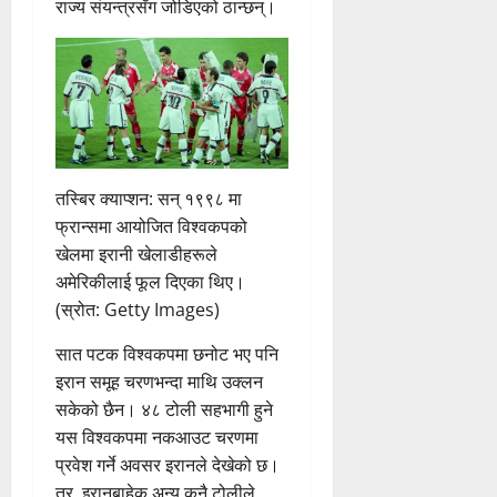
राज्य संयन्त्रसँग जोडिएको ठान्छन्।
तस्बिर क्याप्शन: सन् १९९८ मा
फ्रान्समा आयोजित विश्वकपको
खेलमा इरानी खेलाडीहरूले
अमेरिकीलाई फूल दिएका थिए।
(स्रोत: Getty Images)
सात पटक विश्वकपमा छनोट भए पनि
इरान समूह चरणभन्दा माथि उक्लन
सकेको छैन। ४८ टोली सहभागी हुने
यस विश्वकपमा नकआउट चरणमा
प्रवेश गर्ने अवसर इरानले देखेको छ।
तर, इरानबाहेक अन्य कुनै टोलीले