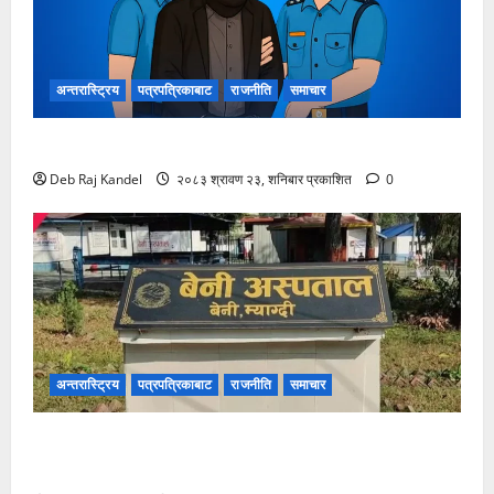
अन्तरास्ट्रिय
पत्रपत्रिकाबाट
राजनीति
समाचार
लागूऔषधसहित २२ जना देशव्यापी पक्राउ
Deb Raj Kandel
२०८३ श्रावण २३, शनिबार प्रकाशित
0
अन्तरास्ट्रिय
पत्रपत्रिकाबाट
राजनीति
समाचार
बेनी अस्पतालमा डायलाइसिस सेवाको दायरा फराकिलो,
बिरामीले पाए ठूलो राहत।