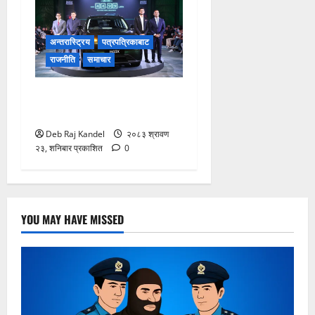
अन्तरास्ट्रिय
पत्रपत्रिकाबाट
राजनीति
समाचार
लिपमोटर बी०३ एक्सको नेपालमा
भव्य शुभारम्भ
Deb Raj Kandel
२०८३ श्रावण
२३, शनिबार प्रकाशित
0
YOU MAY HAVE MISSED