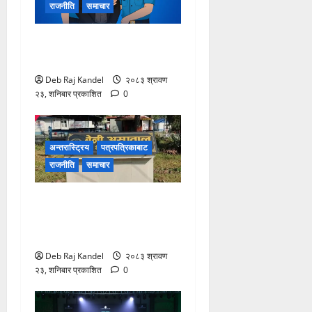
राजनीति
समाचार
लागूऔषधसहित २२ जना
देशव्यापी पक्राउ
Deb Raj Kandel
२०८३ श्रावण
२३, शनिबार प्रकाशित
0
अन्तरास्ट्रिय
पत्रपत्रिकाबाट
राजनीति
समाचार
बेनी अस्पतालमा डायलाइसिस
सेवाको दायरा फराकिलो, बिरामीले
पाए ठूलो राहत।
Deb Raj Kandel
२०८३ श्रावण
२३, शनिबार प्रकाशित
0