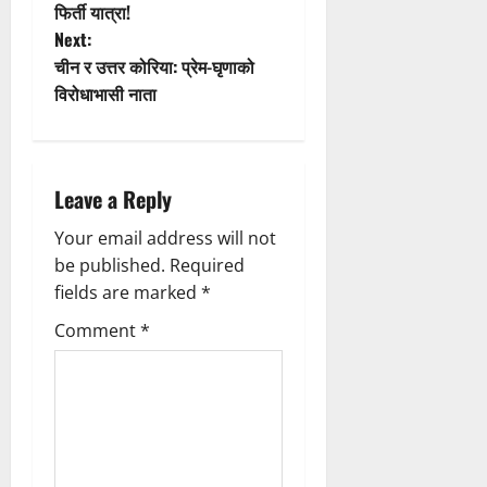
फिर्ती यात्रा!
s
Next:
t
चीन र उत्तर कोरिया: प्रेम-घृणाको
विरोधाभासी नाता
n
a
Leave a Reply
v
Your email address will not
i
be published.
Required
g
fields are marked
*
Comment
*
a
t
i
o