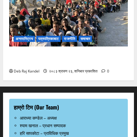
अन्तरास्ट्रिय
पत्रपत्रिकाबाट
राजनीति
समाचार
स्यूटा आप्रवासी सङ्कटले ईयू-नेटो एकतामा दरार: स्पेन र
इटलीबीच दुर्लभ टकराव
Deb Raj Kandel
२०८३ श्रावण २३, शनिबार प्रकाशित
0
हाम्रो टिम (Our Team)
आराध्या कण्डेल – अध्यक्ष
श्याम खनाल – प्रधान सम्पादक
हरि सापकोटा – प्राविधिक प्रमुख