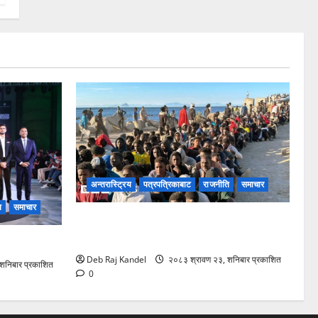
अन्तरास्ट्रिय
पत्रपत्रिकाबाट
राजनीति
समाचार
ि
समाचार
स्यूटा आप्रवासी सङ्कटले ईयू-नेटो एकतामा
दरार: स्पेन र इटलीबीच दुर्लभ टकराव
य शुभारम्भ
Deb Raj Kandel
२०८३ श्रावण २३, शनिबार प्रकाशित
शनिबार प्रकाशित
0