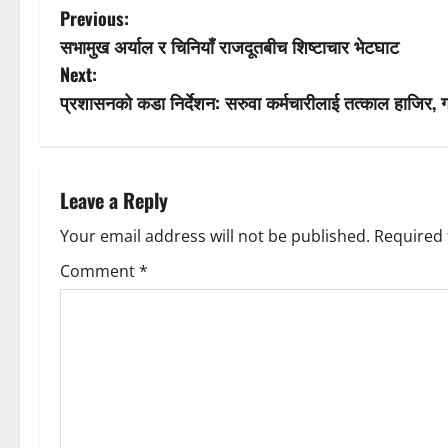
P
Previous:
सभामुख अर्याल र चिनियाँ राजदूतबीच शिष्टाचार भेटघाट
o
Next:
s
प्रशासनको कडा निर्देशन: सरुवा कर्मचारीलाई तत्काल हाजिर,
t
n
Leave a Reply
a
Your email address will not be published.
Required 
v
Comment
*
i
g
a
t