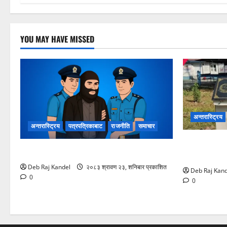
YOU MAY HAVE MISSED
अन्तरास्ट्रिय
अन्तरास्ट्रिय
पत्रपत्रिकाबाट
राजनीति
समाचार
बेनी अस्पताल
लागूऔषधसहित २२ जना देशव्यापी पक्राउ
फराकिलो, बिर
Deb Raj Kandel
२०८३ श्रावण २३, शनिबार प्रकाशित
Deb Raj Kand
0
0