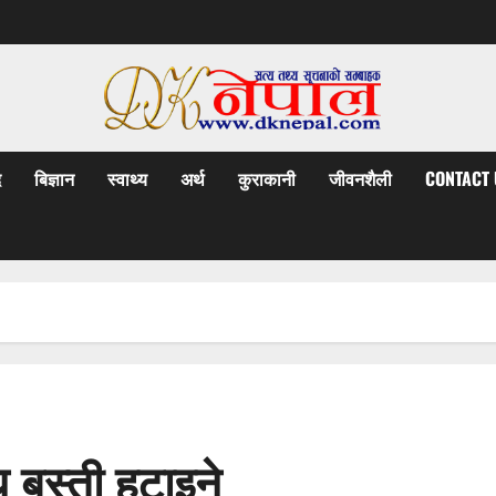
द
बिज्ञान
स्वाथ्य
अर्थ
कुराकानी
जीवनशैली
CONTACT 
बस्ती हटाइने