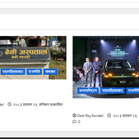
पत्रपत्रिकाबाट
राजनीति
समाचार
मा डायलाइसिस सेवाको दायरा
अन्तरास्ट्रिय
पत्रपत्रिकाबाट
राजनीत
ामीले पाए ठूलो राहत।
el
२०८३ श्रावण २३, शनिबार प्रकाशित
लिपमोटर बी०३ एक्सको नेपालमा भव्
Deb Raj Kandel
२०८३ श्रावण २३, 
0