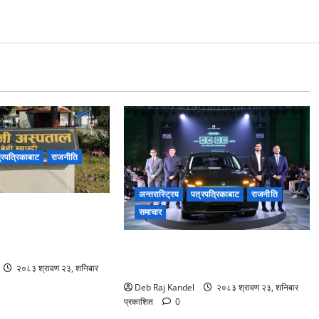
्रपत्रिकाबाट
राजनीति
अन्तरास्ट्रिय
पत्रपत्रिकाबाट
राजनीति
 डायलाइसिस सेवाको
समाचार
िरामीले पाए ठूलो
लिपमोटर बी०३ एक्सको नेपालमा भव्य
शुभारम्भ
२०८३ श्रावण २३, शनिबार
Deb Raj Kandel
२०८३ श्रावण २३, शनिबार
प्रकाशित
0