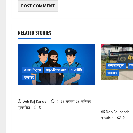
RELATED STORIES
अन्तरास्ट्रिय
पत
अन्तरास्ट्रिय
पत्रपत्रिकाबाट
राजनीति
समाचार
समाचार
बेनी अस्पतालमा
लागूऔषधसहित २२ जना देशव्यापी पक्राउ
दायरा फराकिलो, ब
Deb Raj Kandel
२०८३ श्रावण २३, शनिबार
राहत।
प्रकाशित
0
Deb Raj Kandel
प्रकाशित
0