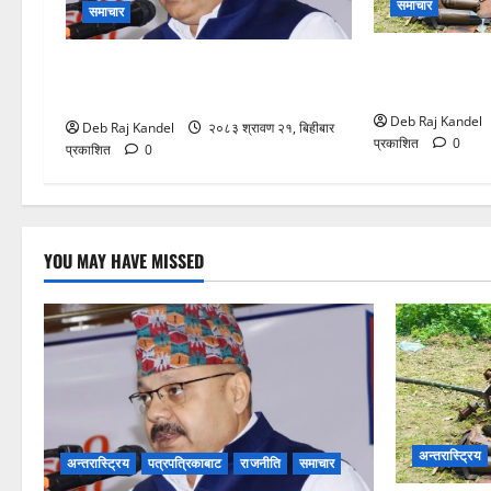
समाचार
समाचार
ट्रान्सफर्मर चो
ग्यास अभाव रोक्न बारा प्रशासनको ९ बुँदे
हाहाकार
कडाई।
Deb Raj Kandel
Deb Raj Kandel
२०८३ श्रावण २१, बिहीबार
प्रकाशित
0
प्रकाशित
0
YOU MAY HAVE MISSED
अन्तरास्ट्रिय
अन्तरास्ट्रिय
पत्रपत्रिकाबाट
राजनीति
समाचार