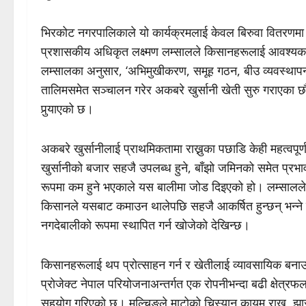
भिरकोट नगरपालिकाले यो कार्यक्रमलाई केवल बिरुवा वितरणमा
प्रशासकीय अधिकृत लक्ष्मण लम्सालले किसानहरूलाई आवश्यक
लम्सालका अनुसार, ‘अभिमुखीकरण, समूह गठन, बीउ व्यवस्थापन,
तालिमसमेत सञ्चालन गरेर अकबरे खुर्सानी खेती सुरु गराएका 
पुर्‍याएको छ।
अकबरे खुर्सानीलाई प्राथमिकतामा राख्नुका पछाडि केही महत्
खुर्सानीको बजार सहजै उपलब्ध हुने, बाँझो जमिनको समेत प्रभा
रूपमा कम हुने भएकाले यस बालीमा जोड दिइएको हो। लम्सालले 
किसानले यसबाट कमाउन थालेपछि सहजै आकर्षित हुन्छन् भन्ने ह
नगदेबालीको रूपमा स्थापित गर्न खोजेको देखिन्छ।
किसानहरूलाई थप प्रोत्साहन गर्न र खेतीलाई व्यावसायिक बना
प्रोजेक्ट नेपाल परियोजनाअन्तर्गत एक रोपनीभन्दा बढी क्षेत्
सहयोग गरिएको छ। मल्चिङले माटोको चिस्यान कायम राख्न, झारपात