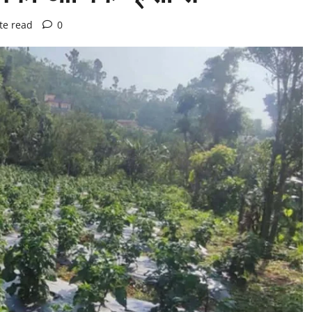
te read
0