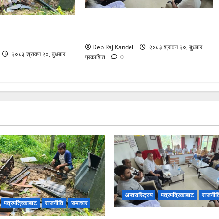
सिरहा घटना: प्रारम्भिक अनुसन्धान सकेर
री: २०० घरमा खानेपानीको
छानबिन टोली काठमाडौंमा
Deb Raj Kandel
२०८३ श्रावण २०, बुधबार
२०८३ श्रावण २०, बुधबार
प्रकाशित
0
अन्तरास्ट्रिय
पत्रपत्रिकाबाट
राजनीत
पत्रपत्रिकाबाट
राजनीति
समाचार