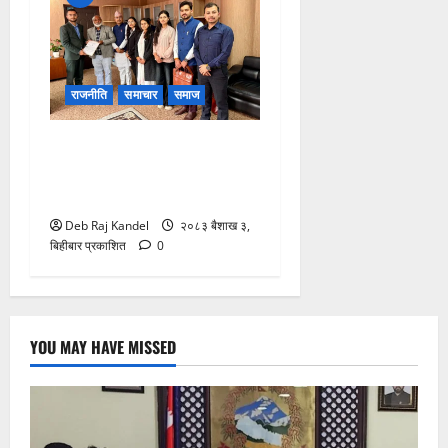
राजनीति
समाचार
समाज
परिषदले सुझावमा विशेष गरेर
प्रवेश, परीक्षा, परिणाम, पात्रो र
परिसरसँग जोडिएका विषय
Deb Raj Kandel
२०८३ बैशाख ३,
बिहीबार प्रकाशित
0
YOU MAY HAVE MISSED