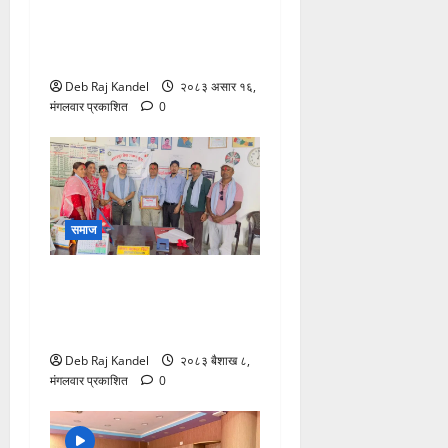
‘असार १५ दही चिउरा तथा
सांस्कृतिक कार्यक्रम’ भव्य रूपमा
सम्पन्न
Deb Raj Kandel
२०८३ असार १६,
मंगलवार प्रकाशित
0
समाज
नवलपुर सेवा समाज यू.ए.ई.को
१२औँ अक्षय कोष स्थापना
कार्यक्रम सम्पन्न
Deb Raj Kandel
२०८३ बैशाख ८,
मंगलवार प्रकाशित
0