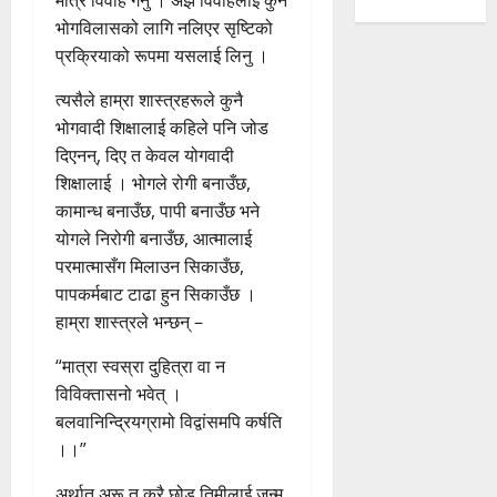
मात्र विवाह गर्नु । अझ विवाहलाई कुनै
भोगविलासको लागि नलिएर सृष्टिको
प्रक्रियाको रूपमा यसलाई लिनु ।
त्यसैले हाम्रा शास्त्रहरूले कुनै
भोगवादी शिक्षालाई कहिले पनि जोड
दिएनन्, दिए त केवल योगवादी
शिक्षालाई । भोगले रोगी बनाउँछ,
कामान्ध बनाउँछ, पापी बनाउँछ भने
योगले निरोगी बनाउँछ, आत्मालाई
परमात्मासँग मिलाउन सिकाउँछ,
पापकर्मबाट टाढा हुन सिकाउँछ ।
हाम्रा शास्त्रले भन्छन् –
“मात्रा स्वस्रा दुहित्रा वा न
विविक्तासनो भवेत् ।
बलवानिन्द्रियग्रामो विद्वांसमपि कर्षति
।।”
अर्थात् अरू त कुरै छोड तिमीलाई जन्म