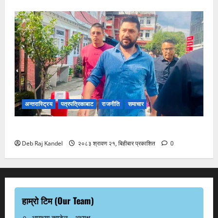
अन्तरास्ट्रिय
पत्रपत्रिकाबाट
राजनीति
समाचार
अदालतमा रवि लामिछाने: तारिखका लागि उपस्थिति
Deb Raj Kandel
२०८३ श्रावण २१, बिहीबार प्रकाशित
0
हाम्रो टिम (Our Team)
आराध्या कण्डेल – अध्यक्ष