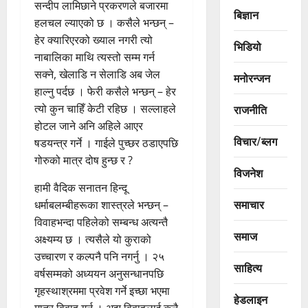
सन्दीप लामिछाने प्रकरणले बजारमा
बिज्ञान
हलचल ल्याएको छ । कसैले भन्छन् –
हेर क्यारिएरको ख्याल नगरी त्यो
भिडियो
नाबालिका माथि त्यस्तो सम्म गर्न
सक्ने, खेलाडि न सेलाडि अब जेल
मनोरन्जन
हाल्नु पर्दछ । फेरी कसैले भन्छन् – हेर
त्यो कुन चाहिँ केटी रहिछ । सल्लाहले
राजनीति
होटल जाने अनि अहिले आएर
विचार/ब्लग
षडयन्त्र गर्ने । गाईले पुच्छर ठडाएपछि
गोरुको मात्र दोष हुन्छ र ?
विजनेश
हामी वैदिक सनातन हिन्दू
समाचार
धर्माबलम्बीहरूका शास्त्रले भन्छन् –
विवाहभन्दा पहिलेको सम्बन्ध अत्यन्तै
समाज
अक्ष्यम्य छ । त्यसैले यो कुराको
उच्चारण र कल्पनै पनि नगर्नु । २५
साहित्य
वर्षसम्मको अध्ययन अनुसन्धानपछि
गृहस्थाश्रममा प्रवेश गर्ने इच्छा भएमा
हेडलाइन