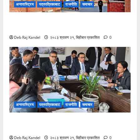
अन्तरास्ट्रिय
पत्रपत्रिकाबाट
राजनीति
समाचार
भ्रष्टाचार मुद्दामा आठबीसकोट नगरप्रमुखसहित ११ जना
तानिए।
Deb Raj Kandel
२०८३ श्रावण २१, बिहीबार प्रकाशित
0
अन्तरास्ट्रिय
पत्रपत्रिकाबाट
राजनीति
समाचार
जलविद्युत सेयर १०० रुपैयाँमै प्रभावितलाई: समितिद्वारा तत्काल
कार्यान्वयनको माग
Deb Raj Kandel
२०८३ श्रावण २१, बिहीबार प्रकाशित
0