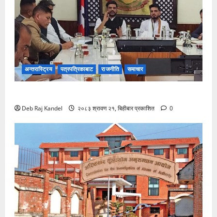
अन्तरास्ट्रिय
पत्रपत्रिकाबाट
राजनीति
समाचार
रोजगारमूलक जनशक्ति निर्माणमा विशेष कम्पनीको पहल
Deb Raj Kandel
२०८३ श्रावण २१, बिहीबार प्रकाशित
0