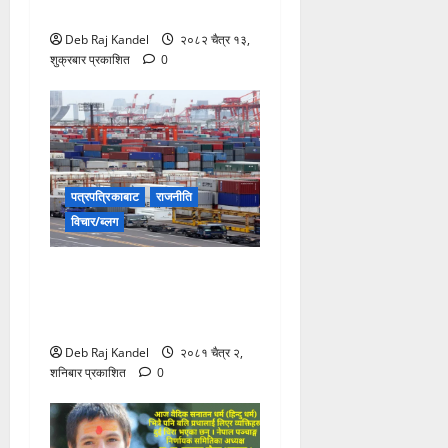
छट्पटाहट
Deb Raj Kandel
२०८२ चैत्र १३,
शुक्रबार प्रकाशित
0
पत्रपत्रिकाबाट
राजनीति
विचार/ब्लग
जुन समयमा निर्यात व्यापारमा
गलैंचाले ६० प्रतिशत योगदान
गर्थ्यो
Deb Raj Kandel
२०८१ चैत्र २,
शनिबार प्रकाशित
0