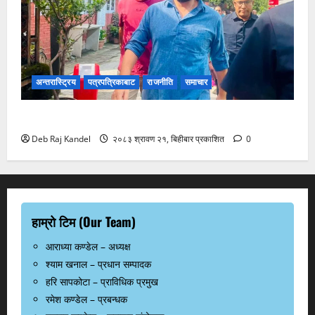
अन्तरास्ट्रिय
पत्रपत्रिकाबाट
राजनीति
समाचार
अदालतमा रवि लामिछाने: तारिखका लागि उपस्थिति
Deb Raj Kandel
२०८३ श्रावण २१, बिहीबार प्रकाशित
0
हाम्रो टिम (Our Team)
आराध्या कण्डेल – अध्यक्ष
श्याम खनाल – प्रधान सम्पादक
हरि सापकोटा – प्राविधिक प्रमुख
रमेश कण्डेल – प्रबन्धक