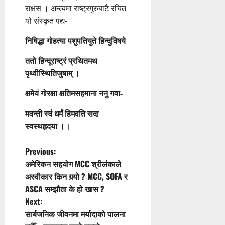
राक्षस । अन्त्यमा राष्ट्रगुरुबाटै रचित
यो संस्कृत पद्य-
निषिद्धा गोहत्या पशुपतियुते हिन्दुविषये
ततो हिन्दूराष्ट्रं प्रथितमथ
पृथ्वीस्थितिजुषाम् ।
क्षमेयं गोरक्षा क्षतिमसहमाना ननु गवा-
मवन्ती स्वं धर्मं हिमवति सदा
स्वस्थहृदया ।।
P
Previous:
अमेरिकन सहयोग MCC श्रीलंकाले
o
अस्वीकार किन गर्‍यो ? MCC, SOFA र
ASCA सम्झौता के हो खास ?
s
Next:
t
सार्बजनिक जीवनमा मर्यादाको पालना