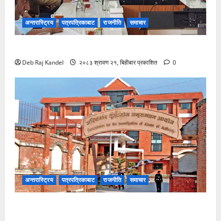
अन्तरास्ट्रिय
पत्रपत्रिकाबाट
राजनीति
समाचार
रोजगारमूलक जनशक्ति निर्माणमा विशेष कम्पनीको पहल
Deb Raj Kandel
२०८३ श्रावण २१, बिहीबार प्रकाशित
0
अन्तरास्ट्रिय
पत्रपत्रिकाबाट
राजनीति
समाचार
भ्रष्टाचार मुद्दामा आठबीसकोट नगरप्रमुखसहित ११ जना
तानिए।