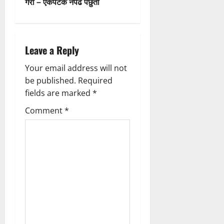
गरौँ – एकपटक नपढे पछुतो
n
a
Leave a Reply
v
Your email address will not
i
be published.
Required
g
fields are marked
*
Comment
*
a
t
i
o
n