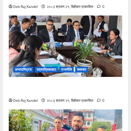
Deb Raj Kandel
२०८३ श्रावण २१, बिहीबार प्रकाशित
0
अन्तरास्ट्रिय
पत्रपत्रिकाबाट
राजनीति
समाचार
जलविद्युत सेयर १०० रुपैयाँमै प्रभावितलाई: समितिद्वारा तत्काल
कार्यान्वयनको माग
Deb Raj Kandel
२०८३ श्रावण २१, बिहीबार प्रकाशित
0