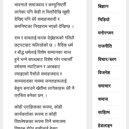
भावनाले समाजवाद र कम्युनिष्टमैँ
बिज्ञान
लागेका पनि केही त भित्रैदेखि खुशी
देखिए पनि धेरै समाहजवादी र
भिडियो
कमनिष्टका निदहराम भएको देखिन्छ ।
मनोरन्जन
राम र वामलाई फरक देख्नेहरूको गतिलै
छट्पटाहट चलिरहेको छ । वैदिक धर्म
राजनीति
र बौद्ध धर्मलाई विशेष सम्मानका साथ
विचार/ब्लग
हुने भन्ने सपथबाट विशेष गरेर पचासौँ
वर्षसम्म भ्याटिकन र अरबबाट
विजनेश
ल्याइएको पैसोले समाहजवाद र
साम्यवादका नाममा जनताहरूलाई
समाचार
बेकुप बनाउने खेतीमा लागेकाहरू धेरै नै
त्रसित बनेका छन् ।
समाज
कोही प्राज्ञिकका रूपमा, कोही
साहित्य
कार्यकर्ताका रूपमा त कोही
विश्लेषकका रूपमा तिनै समाजमा
हेडलाइन
विषवृक्ष रोपेर हामीलाई बेकुप