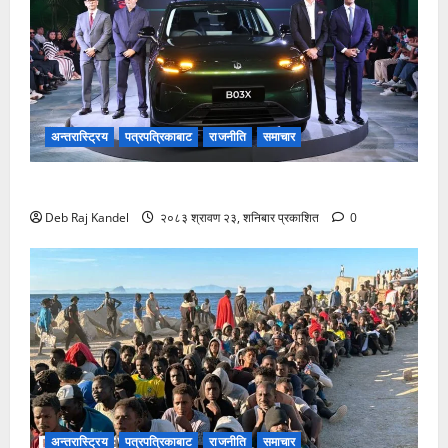
अन्तरास्ट्रिय
पत्रपत्रिकाबाट
राजनीति
समाचार
लिपमोटर बी०३ एक्सको नेपालमा भव्य शुभारम्भ
Deb Raj Kandel
२०८३ श्रावण २३, शनिबार प्रकाशित
0
अन्तरास्ट्रिय
पत्रपत्रिकाबाट
राजनीति
समाचार