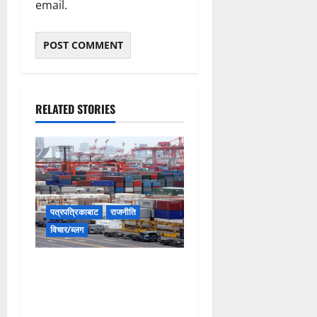
email.
RELATED STORIES
पत्रपत्रिकाबाट
राजनीति
विचार/ब्लग
जुन समयमा निर्यात व्यापारमा
गलैंचाले ६० प्रतिशत योगदान
गर्थ्यो