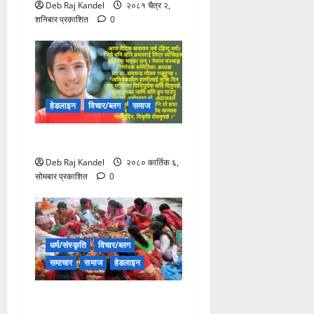
Deb Raj Kandel
२०८१ चैत्र २,
शनिबार प्रकाशित
0
हेडलाइन
विचार/ब्लग
समाज
बलि प्रथाको बकबक
Deb Raj Kandel
२०८० कार्तिक ६,
सोमबार प्रकाशित
0
धर्म/संस्कृति
विचार/ब्लग
समाचार
समाज
हेडलाइन
धर्मनिरपेक्षताको भुङ्ग्रोमा