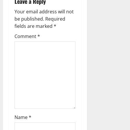
Leave a Reply
v
Your email address will not
be published.
Required
i
fields are marked
*
g
Comment
*
a
t
i
o
n
Name
*