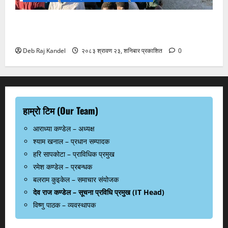
स्यूटा आप्रवासी सङ्कटले ईयू-नेटो एकतामा दरार: स्पेन र
इटलीबीच दुर्लभ टकराव
Deb Raj Kandel
२०८३ श्रावण २३, शनिबार प्रकाशित
0
हाम्रो टिम (Our Team)
आराध्या कण्डेल – अध्यक्ष
श्याम खनाल – प्रधान सम्पादक
हरि सापकोटा – प्राविधिक प्रमुख
रमेश कण्डेल – प्रबन्धक
बलराम कुइकेल – समाचार संयोजक
देव राज कण्डेल – सूचना प्रविधि प्रमुख (IT Head)
विष्णु पाठक – व्यवस्थापक