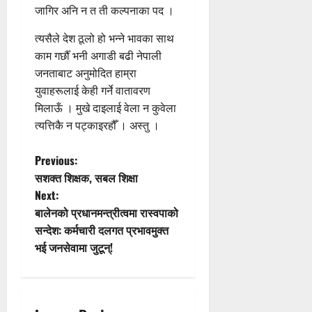
जागिर अनि न त ती कल्पनाका पद ।
त्यसैले देश ठूलो हो भन्ने भावका साथ
काम गर्छौँ भनी अगाडी बढी नेपाली
जनताबाट अनुमोदित हाम्रा
युवाहरूलाई केही गर्ने वातावरण
मिलाऊँ । मुखे दाइलाई वेला न कुवेला
त्यत्तिकै न पट्काइरहौँ । अस्तु ।
P
Previous:
सशक्त शिक्षक, सबल शिक्षा
o
Next:
बालेनको प्रधानमन्त्रीत्वमा रास्वपाको
s
सन्देश: कर्मचारी दलगत प्रभावमुक्त
t
भई जनसेवामा जुटून्!
n
a