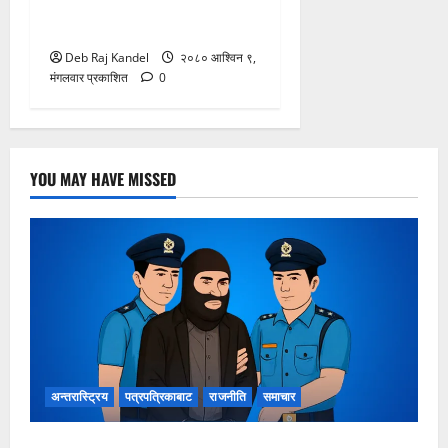
ऋषितर्पणी र ऋषिपञ्चमी – उप
प्रा. श्याम खनाल
Deb Raj Kandel
२०८० आश्विन ९,
मंगलवार प्रकाशित
0
YOU MAY HAVE MISSED
अन्तरास्ट्रिय
पत्रपत्रिकाबाट
राजनीति
समाचार