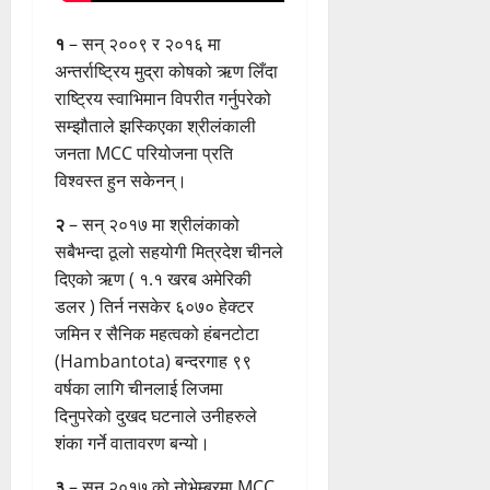
१
– सन् २००९ र २०१६ मा
अन्तर्राष्ट्रिय मुद्रा कोषको ऋण लिँदा
राष्ट्रिय स्वाभिमान विपरीत गर्नुपरेको
सम्झौताले झस्किएका श्रीलंकाली
जनता MCC परियोजना प्रति
विश्वस्त हुन सकेनन्।
२
– सन् २०१७ मा श्रीलंकाको
सबैभन्दा ठूलो सहयोगी मित्रदेश चीनले
दिएको ऋण ( १.१ खरब अमेरिकी
डलर ) तिर्न नसकेर ६०७० हेक्टर
जमिन र सैनिक महत्वको हंबनटोटा
(Hambantota) बन्दरगाह ९९
वर्षका लागि चीनलाई लिजमा
दिनुपरेको दुखद घटनाले उनीहरुले
शंका गर्ने वातावरण बन्यो।
३
– सन् २०१७ को नोभेम्बरमा MCC