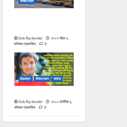
विचार/ब्लग
जुन समयमा निर्यात व्यापारमा
गलैंचाले ६० प्रतिशत योगदान
गर्थ्यो
Deb Raj Kandel
२०८१ चैत्र २,
शनिबार प्रकाशित
0
हेडलाइन
विचार/ब्लग
समाज
बलि प्रथाको बकबक
Deb Raj Kandel
२०८० कार्तिक ६,
सोमबार प्रकाशित
0