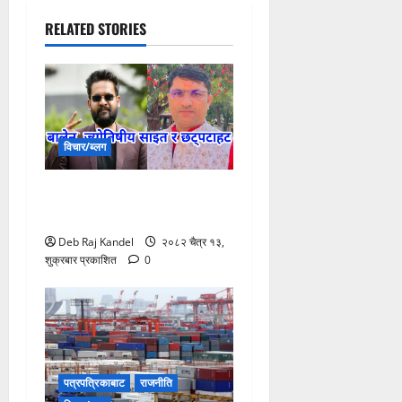
RELATED STORIES
विचार/ब्लग
बालेन, ज्योतिषीय साइत र
छट्पटाहट
Deb Raj Kandel
२०८२ चैत्र १३,
शुक्रबार प्रकाशित
0
पत्रपत्रिकाबाट
राजनीति