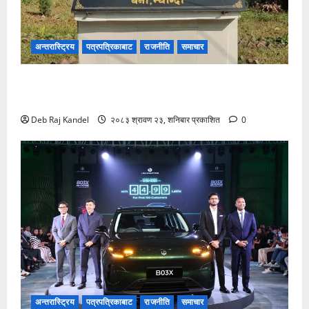
अन्तरास्ट्रिय
पत्रपत्रिकाबाट
राजनीति
समाचार
बेनी अस्पतालमा डायलाइसिस सेवाको दायरा फराकिलो,
बिरामीले पाए ठूलो राहत।
Deb Raj Kandel
२०८३ श्रावण २३, शनिबार प्रकाशित
0
अन्तरास्ट्रिय
पत्रपत्रिकाबाट
राजनीति
समाचार