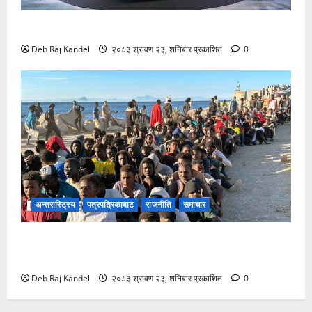
लिपमोटर बी०३ एक्सको नेपालमा भव्य शुभारम्भ
Deb Raj Kandel
२०८३ श्रावण २३, शनिबार प्रकाशित
0
अन्तरास्ट्रिय
पत्रपत्रिकाबाट
राजनीति
समाचार
स्यूटा आप्रवासी सङ्कटले ईयू-नेटो एकतामा दरार: स्पेन र
इटलीबीच दुर्लभ टकराव
Deb Raj Kandel
२०८३ श्रावण २३, शनिबार प्रकाशित
0