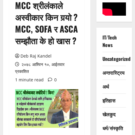
MCC श्रीलंकाले
अस्वीकार किन गर्‍यो ?
MCC, SOFA र ASCA
IT/Tech
सम्झौता के हो खास ?
News
Deb Raj Kandel
Uncategorized
२०७८ आश्विन १०, आईतवार
प्रकाशित
अन्तरास्ट्रिय
1 minute read
0
अर्थ
इतिहास
खेलकुद
धर्म/संस्कृति