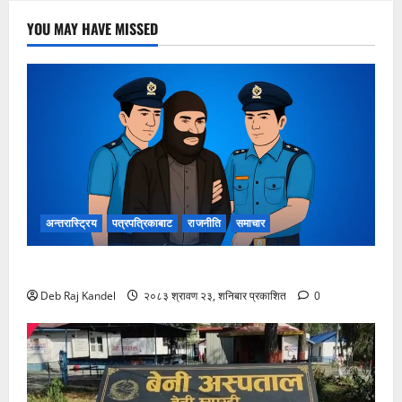
YOU MAY HAVE MISSED
अन्तरास्ट्रिय
पत्रपत्रिकाबाट
राजनीति
समाचार
लागूऔषधसहित २२ जना देशव्यापी पक्राउ
Deb Raj Kandel
२०८३ श्रावण २३, शनिबार प्रकाशित
0