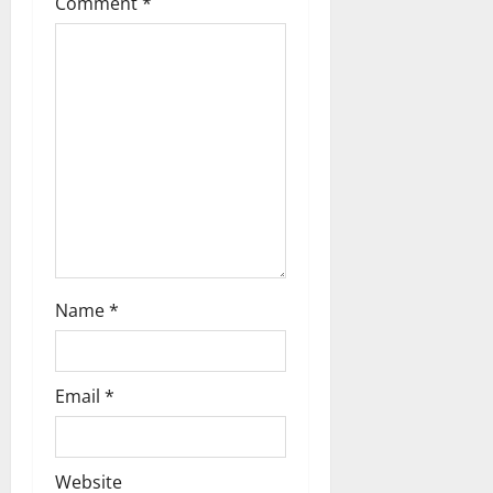
Comment
*
t
i
o
n
Name
*
Email
*
Website