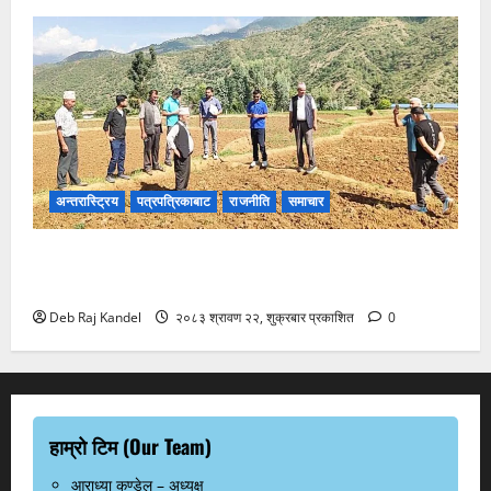
अन्तरास्ट्रिय
पत्रपत्रिकाबाट
राजनीति
समाचार
खडेरीग्रस्त क्षेत्रमा स्थलगत अनुगमन: दीर्घकालीन समाधानको
रोडम्याप तयारी
Deb Raj Kandel
२०८३ श्रावण २२, शुक्रबार प्रकाशित
0
हाम्रो टिम (Our Team)
आराध्या कण्डेल – अध्यक्ष