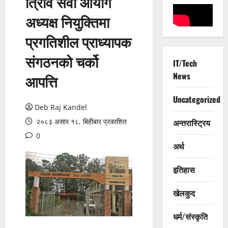
त्रिवि सेवा आयोग
अध्यक्ष नियुक्तिमा
प्रगतिशील प्राध्यापक
संगठनको चर्को
IT/Tech
News
आपत्ति
Uncategorized
Deb Raj Kandel
२०८३ असार १८, बिहीबार प्रकाशित
अन्तरास्ट्रिय
0
अर्थ
इतिहास
खेलकुद
धर्म/संस्कृति