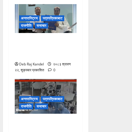
अन्तरास्ट्रिय
पत्रपत्रिकाबाट
राजनीति
समाचार
रानी भन्सारदेखि विराटनगर
बसपार्कसम्म अत्याधुनिक पोडवे
बन्ने
Deb Raj Kandel
२०८३ श्रावण
२२, शुक्रबार प्रकाशित
0
अन्तरास्ट्रिय
पत्रपत्रिकाबाट
राजनीति
समाचार
जापान भूकम्प: शल्यक्रिया कक्षमै
भूकम्पीय कम्पनको सामना