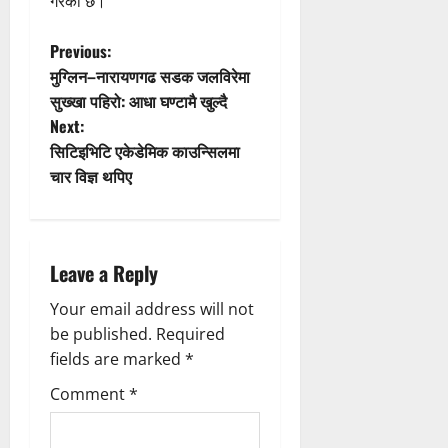
गरेको छ।
P
Previous:
मुग्लिन–नारायणगढ सडक जलविरेमा
o
सुख्खा पहिरो: आधा घण्टामै खुल्दै
Next:
s
सिटिइभिटि एकेडेमिक काउन्सिलमा
t
चार विज्ञ थपिए
n
a
Leave a Reply
v
Your email address will not
be published.
Required
i
fields are marked
*
g
Comment
*
a