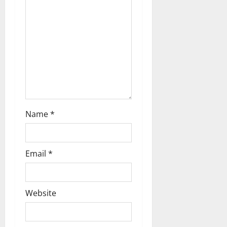
t
i
o
n
Name
*
Email
*
Website