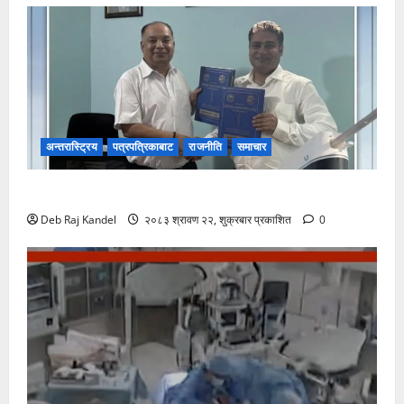
अन्तरास्ट्रिय
पत्रपत्रिकाबाट
राजनीति
समाचार
रानी भन्सारदेखि विराटनगर बसपार्कसम्म अत्याधुनिक पोडवे बन्ने
Deb Raj Kandel
२०८३ श्रावण २२, शुक्रबार प्रकाशित
0