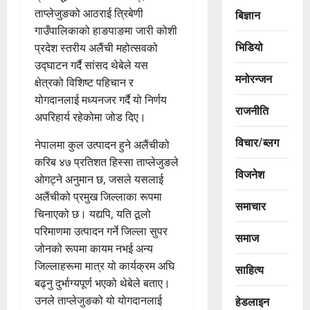
ताप्लेजुङको आठराई त्रिबेणी
बिज्ञान
गाउँपालिकाको हाङपाङमा जारी कोशी
भिडियो
प्रदेश स्तरीय अलैंची महोत्सवको
उद्घाटन गर्दै सांसद थेबेले यस
मनोरन्जन
क्षेत्रको विशिष्ट पहिचान र
योगदानलाई मध्यनजर गर्दै यो निर्णय
राजनीति
अपरिहार्य रहेकोमा जोड दिए।
विचार/ब्लग
नेपालमा कुल उत्पादन हुने अलैंचीको
करिब ४७ प्रतिशत हिस्सा ताप्लेजुङले
विजनेश
ओगट्ने अनुमान छ, जसले यसलाई
अलैंचीको प्रमुख जिल्लाका रूपमा
समाचार
चिनाएको छ। यद्यपि, यति ठूलो
परिमाणमा उत्पादन गर्ने जिल्ला सुपर
समाज
जोनको रूपमा कायम नभई अन्य
जिल्लाहरूमा मात्र यो कार्यक्रम अघि
साहित्य
बढ्नु दुर्भाग्यपूर्ण भएको थेबेले बताए।
उनले ताप्लेजुङको यो योगदानलाई
हेडलाइन