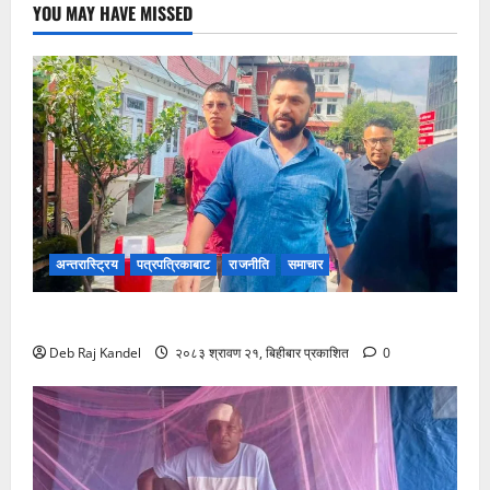
YOU MAY HAVE MISSED
अन्तरास्ट्रिय
पत्रपत्रिकाबाट
राजनीति
समाचार
अदालतमा रवि लामिछाने: तारिखका लागि उपस्थिति
Deb Raj Kandel
२०८३ श्रावण २१, बिहीबार प्रकाशित
0