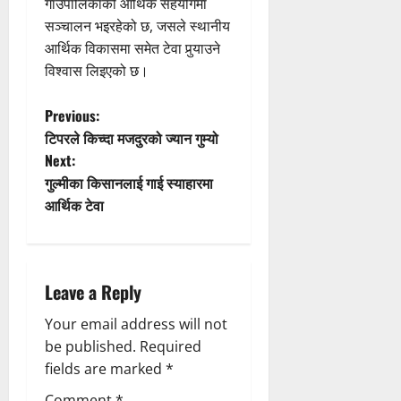
गाउँपालिकाको आर्थिक सहयोगमा
सञ्चालन भइरहेको छ, जसले स्थानीय
आर्थिक विकासमा समेत टेवा पुर्‍याउने
विश्वास लिइएको छ।
P
Previous:
टिपरले किच्दा मजदुरको ज्यान गुम्यो
o
Next:
गुल्मीका किसानलाई गाई स्याहारमा
s
आर्थिक टेवा
t
n
Leave a Reply
a
Your email address will not
v
be published.
Required
fields are marked
*
i
Comment
*