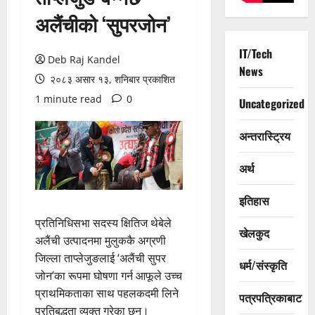
अलैंचीको ‘सुपरजोन’
IT/Tech
Deb Raj Kandel
News
२०८३ असार १३, शनिबार प्रकाशित
1 minute read
0
Uncategorized
अन्तरास्ट्रिय
अर्थ
इतिहास
प्रतिनिधिसभा सदस्य क्षितिज थेबेले
खेलकुद
अलैंची उत्पादनमा मुलुककै अग्रणी
जिल्ला ताप्लेजुङलाई ‘अलैंची सुपर
धर्म/संस्कृति
जोन’का रूपमा घोषणा गर्न आफूले उच्च
प्राथमिकताका साथ पहलकदमी लिने
पत्रपत्रिकाबाट
प्रतिबद्धता व्यक्त गरेका छन्।