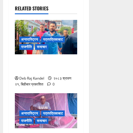
RELATED STORIES
अन्तरास्ट्रिय
पत्रपत्रिकाबाट
राजनीति
समाचार
अदालतमा रवि लामिछाने:
तारिखका लागि उपस्थिति
Deb Raj Kandel
२०८३ श्रावण
२१, बिहीबार प्रकाशित
0
अन्तरास्ट्रिय
पत्रपत्रिकाबाट
राजनीति
समाचार