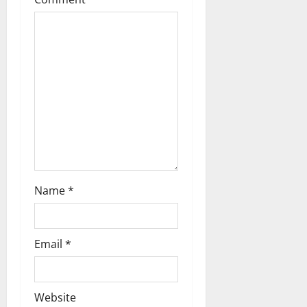
g
a
t
i
o
n
Name
*
Email
*
Website