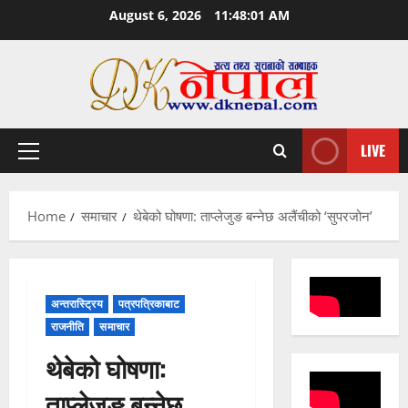
Skip
August 6, 2026
11:48:02 AM
to
content
LIVE
Primary
Menu
Home
समाचार
थेबेको घोषणा: ताप्लेजुङ बन्नेछ अलैंचीको ‘सुपरजोन’
अन्तरास्ट्रिय
पत्रपत्रिकाबाट
राजनीति
समाचार
थेबेको घोषणा:
ताप्लेजुङ बन्नेछ