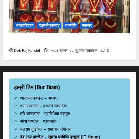
अन्तरास्ट्रिय
पत्रपत्रिकाबाट
राजनीति
समाचार
सुनचाँदीको भाउमा कीर्तिमानी उछाल
Deb Raj Kandel
२०८३ श्रावण २०, बुधबार प्रकाशित
0
हाम्रो टिम (Our Team)
आराध्या कण्डेल – अध्यक्ष
श्याम खनाल – प्रधान सम्पादक
हरि सापकोटा – प्राविधिक प्रमुख
रमेश कण्डेल – प्रबन्धक
बलराम कुइकेल – समाचार संयोजक
देव राज कण्डेल – सूचना प्रविधि प्रमुख (IT Head)