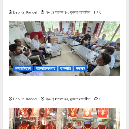
ट्रान्सफर्मर चोरी: २०० घरमा खानेपानीको हाहाकार
Deb Raj Kandel
२०८३ श्रावण २०, बुधबार प्रकाशित
0
अन्तरास्ट्रिय
पत्रपत्रिकाबाट
राजनीति
समाचार
सिरहा घटना: प्रारम्भिक अनुसन्धान सकेर छानबिन टोली
काठमाडौंमा
Deb Raj Kandel
२०८३ श्रावण २०, बुधबार प्रकाशित
0