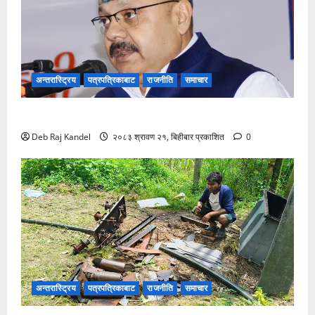
अन्तरास्ट्रिय
पत्रपत्रिकाबाट
राजनीति
समाचार
ग्यास अभाव रोक्न बारा प्रशासनको ९ बुँदे कडाई।
Deb Raj Kandel
२०८३ श्रावण २१, बिहीबार प्रकाशित
0
अन्तरास्ट्रिय
पत्रपत्रिकाबाट
राजनीति
समाचार