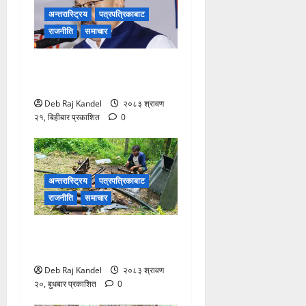
अन्तरास्ट्रिय
पत्रपत्रिकाबाट
राजनीति
समाचार
ग्यास अभाव रोक्न बारा
प्रशासनको ९ बुँदे कडाई।
Deb Raj Kandel
२०८३ श्रावण
२१, बिहीबार प्रकाशित
0
अन्तरास्ट्रिय
पत्रपत्रिकाबाट
राजनीति
समाचार
ट्रान्सफर्मर चोरी: २०० घरमा
खानेपानीको हाहाकार
Deb Raj Kandel
२०८३ श्रावण
२०, बुधबार प्रकाशित
0