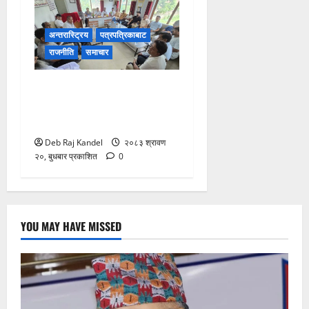
अन्तरास्ट्रिय
पत्रपत्रिकाबाट
राजनीति
समाचार
सिरहा घटना: प्रारम्भिक
अनुसन्धान सकेर छानबिन टोली
काठमाडौंमा
Deb Raj Kandel
२०८३ श्रावण
२०, बुधबार प्रकाशित
0
YOU MAY HAVE MISSED