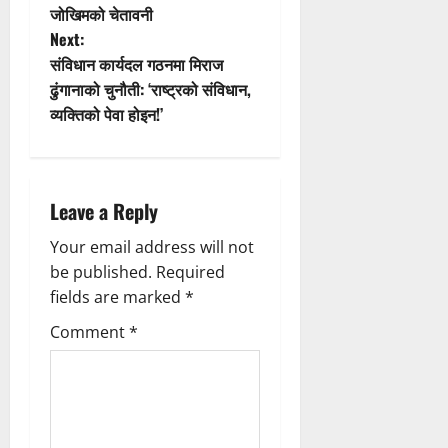
जोखिमको चेतावनी
s
Next:
t
संविधान कार्यदल गठनमा मिराज
ढुंगानाको चुनौती: ‘राष्ट्रको संविधान,
n
व्यक्तिको पेवा होइन!’
a
v
Leave a Reply
i
Your email address will not
g
be published.
Required
fields are marked
*
a
Comment
*
t
i