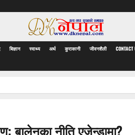
द
बिज्ञान
स्वाथ्य
अर्थ
कुराकानी
जीवनशैली
CONTACT 
ण: बालेनका नीति एजेन्डामा?