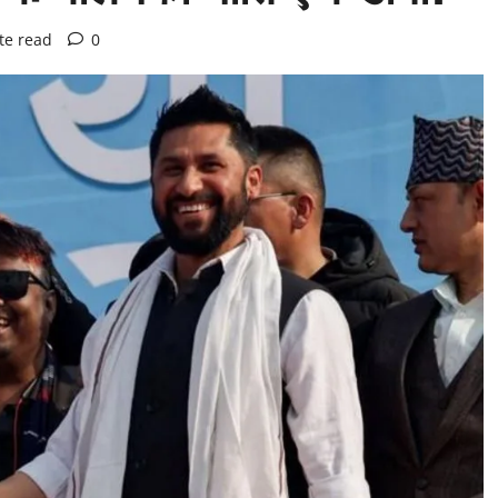
te read
0