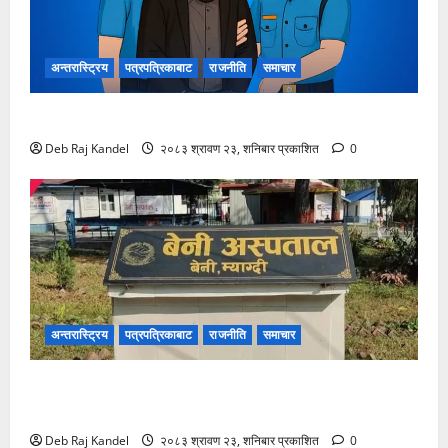
अन्तरास्ट्रिय
पत्रपत्रिकाबाट
राजनीति
समाचार
लागूऔषधसहित २२ जना देशव्यापी पक्राउ
Deb Raj Kandel
२०८३ श्रावण २३, शनिबार प्रकाशित
0
अन्तरास्ट्रिय
पत्रपत्रिकाबाट
राजनीति
समाचार
बेनी अस्पतालमा डायलाइसिस सेवाको दायरा फराकिलो,
बिरामीले पाए ठूलो राहत।
Deb Raj Kandel
२०८३ श्रावण २३, शनिबार प्रकाशित
0