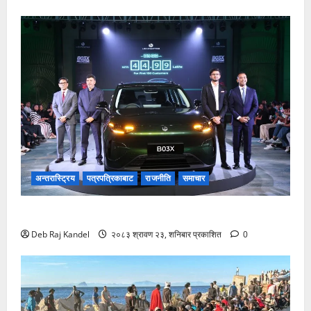
अन्तरास्ट्रिय
पत्रपत्रिकाबाट
राजनीति
समाचार
लिपमोटर बी०३ एक्सको नेपालमा भव्य शुभारम्भ
Deb Raj Kandel
२०८३ श्रावण २३, शनिबार प्रकाशित
0