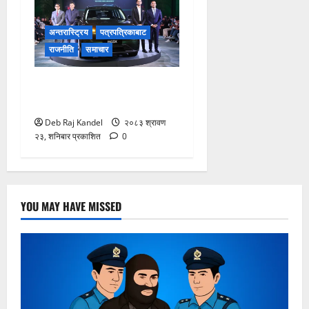
अन्तरास्ट्रिय
पत्रपत्रिकाबाट
राजनीति
समाचार
लिपमोटर बी०३ एक्सको नेपालमा
भव्य शुभारम्भ
Deb Raj Kandel
२०८३ श्रावण
२३, शनिबार प्रकाशित
0
YOU MAY HAVE MISSED