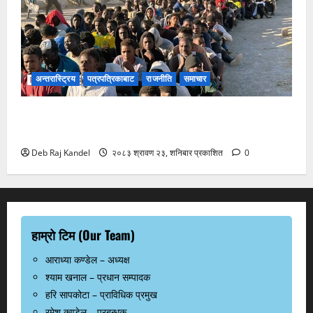
अन्तरास्ट्रिय
पत्रपत्रिकाबाट
राजनीति
समाचार
स्यूटा आप्रवासी सङ्कटले ईयू-नेटो एकतामा दरार: स्पेन र
इटलीबीच दुर्लभ टकराव
Deb Raj Kandel
२०८३ श्रावण २३, शनिबार प्रकाशित
0
हाम्रो टिम (Our Team)
आराध्या कण्डेल – अध्यक्ष
श्याम खनाल – प्रधान सम्पादक
हरि सापकोटा – प्राविधिक प्रमुख
रमेश कण्डेल – प्रबन्धक