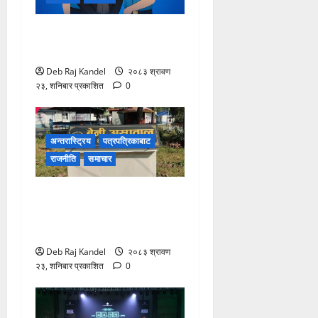
लागूऔषधसहित २२ जना
देशव्यापी पक्राउ
Deb Raj Kandel
२०८३ श्रावण
२३, शनिबार प्रकाशित
0
अन्तरास्ट्रिय
पत्रपत्रिकाबाट
राजनीति
समाचार
बेनी अस्पतालमा डायलाइसिस
सेवाको दायरा फराकिलो, बिरामीले
पाए ठूलो राहत।
Deb Raj Kandel
२०८३ श्रावण
२३, शनिबार प्रकाशित
0