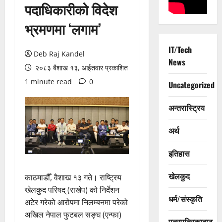
पदाधिकारीको विदेश
भ्रमणमा ‘लगाम’
IT/Tech
Deb Raj Kandel
News
२०८३ बैशाख १३, आईतवार प्रकाशित
1 minute read
0
Uncategorized
अन्तरास्ट्रिय
अर्थ
इतिहास
खेलकुद
काठमाडौँ, वैशाख १३ गते। राष्ट्रिय
खेलकुद परिषद् (राखेप) को निर्देशन
धर्म/संस्कृति
अटेर गरेको आरोपमा निलम्बनमा परेको
अखिल नेपाल फुटबल सङ्घ (एन्फा)
पत्रपत्रिकाबाट