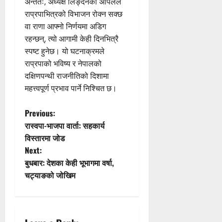
अन्ततः, अध्यक्ष लिङ्देनको अपिलले
राप्रपाभित्रको विभाजन रोक्न सक्छ
वा राणा आफ्नो निर्णयमा अडिग
रहन्छन्, त्यो आगामी केही दिनभित्रै
स्पष्ट हुनेछ। यो घटनाक्रमले
राप्रपाको भविष्य र नेपालको
दक्षिणपन्थी राजनीतिको दिशामा
महत्त्वपूर्ण प्रभाव पार्ने निश्चित छ।
P
Previous:
रास्वपा-भाजपा वार्ता: सहकार्य
o
विस्तारमा जोड
Next:
s
बुधबार: देशका केही भूभागमा वर्षा,
t
चट्याङको जोखिम
n
a