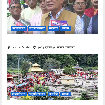
अन्तरास्ट्रिय
पत्रपत्रिकाबाट
राजनीति
समाचार
कांग्रेसको सरकारलाई दबाब: ग्यास संकट समाधान गर!
Deb Raj Kandel
२०८३ श्रावण २५, सोमबार प्रकाशित
0
अन्तरास्ट्रिय
पत्रपत्रिकाबाट
राजनीति
समाचार