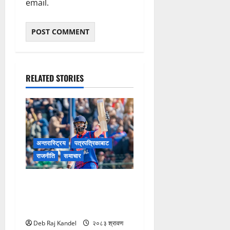
email.
RELATED STORIES
अन्तरास्ट्रिय
पत्रपत्रिकाबाट
राजनीति
समाचार
अनिल शाहले अस्ट्रेलियाको टप
एन्ड टी२० श्रृङ्खलाको कप्तानी
सम्हाल्ने
Deb Raj Kandel
२०८३ श्रावण