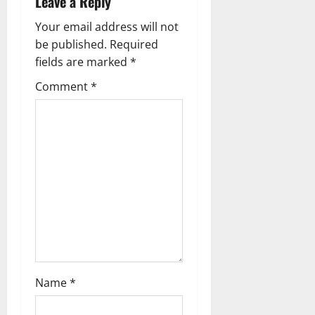
Leave a Reply
v
Your email address will not
be published.
Required
i
fields are marked
*
g
Comment
*
a
t
i
o
n
Name
*