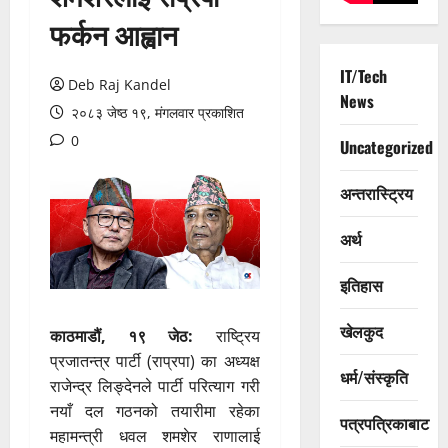
फर्कन आह्वान
IT/Tech
Deb Raj Kandel
News
२०८३ जेष्ठ १९, मंगलवार प्रकाशित
0
Uncategorized
अन्तरास्ट्रिय
अर्थ
इतिहास
खेलकुद
काठमाडौं, १९ जेठ:
राष्ट्रिय
प्रजातन्त्र पार्टी (राप्रपा) का अध्यक्ष
धर्म/संस्कृति
राजेन्द्र लिङ्देनले पार्टी परित्याग गरी
नयाँ दल गठनको तयारीमा रहेका
पत्रपत्रिकाबाट
महामन्त्री धवल शमशेर राणालाई