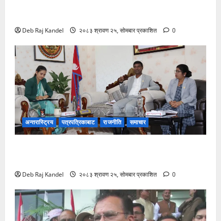
अनिल शाहले अस्ट्रेलियाको टप एन्ड टी२० श्रृङ्खलाको
कप्तानी सम्हाल्ने
Deb Raj Kandel
२०८३ श्रावण २५, सोमबार प्रकाशित
0
अन्तरास्ट्रिय
पत्रपत्रिकाबाट
राजनीति
समाचार
मधेसबाट दाइजो उन्मूलनका लागि राष्ट्रव्यापी अभियानको
उद्घोष
Deb Raj Kandel
२०८३ श्रावण २५, सोमबार प्रकाशित
0