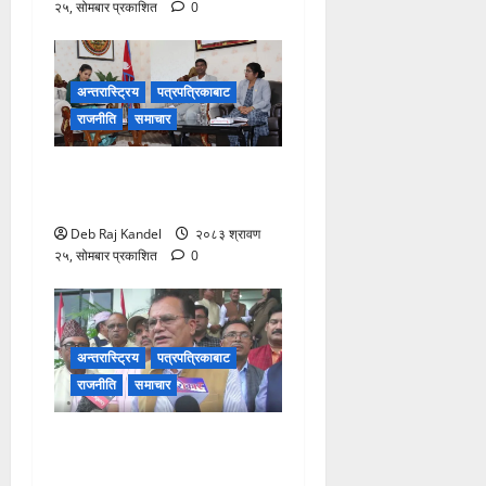
२५, सोमबार प्रकाशित
0
अन्तरास्ट्रिय
पत्रपत्रिकाबाट
राजनीति
समाचार
मधेसबाट दाइजो उन्मूलनका लागि
राष्ट्रव्यापी अभियानको उद्घोष
Deb Raj Kandel
२०८३ श्रावण
२५, सोमबार प्रकाशित
0
अन्तरास्ट्रिय
पत्रपत्रिकाबाट
राजनीति
समाचार
कांग्रेसको सरकारलाई दबाब:
ग्यास संकट समाधान गर!