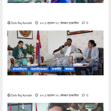
अनिल शाहले अस्ट्रेलियाको टप एन्ड टी२० श्रृङ्खलाको
कप्तानी सम्हाल्ने
Deb Raj Kandel
२०८३ श्रावण २५, सोमबार प्रकाशित
0
अन्तरास्ट्रिय
पत्रपत्रिकाबाट
राजनीति
समाचार
मधेसबाट दाइजो उन्मूलनका लागि राष्ट्रव्यापी अभियानको
उद्घोष
Deb Raj Kandel
२०८३ श्रावण २५, सोमबार प्रकाशित
0