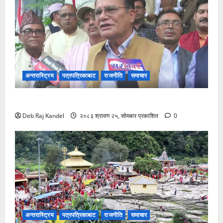
अन्तरास्ट्रिय
पत्रपत्रिकाबाट
राजनीति
समाचार
कांग्रेसको सरकारलाई दबाब: ग्यास संकट समाधान गर!
Deb Raj Kandel
२०८३ श्रावण २५, सोमबार प्रकाशित
0
अन्तरास्ट्रिय
पत्रपत्रिकाबाट
राजनीति
समाचार