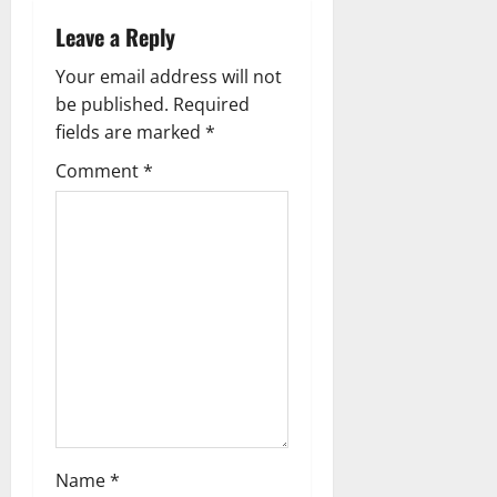
a
Leave a Reply
v
Your email address will not
i
be published.
Required
g
fields are marked
*
Comment
*
a
t
i
o
n
Name
*