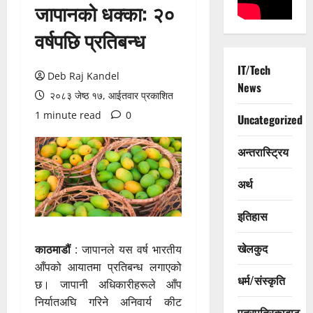
जापानको धक्का: २०
वर्षपछि प्रतिबन्ध
IT/Tech
Deb Raj Kandel
News
२०८३ जेष्ठ १७, आईतवार प्रकाशित
1 minute read
0
Uncategorized
अन्तरास्ट्रिय
अर्थ
इतिहास
खेलकुद
काठमाडौं
: जापानले यस वर्ष भारतीय
आँपको आयातमा प्रतिबन्ध लगाएको
धर्म/संस्कृति
छ। जापानी अधिकारीहरूले आँप
निर्यातअघि गरिने अनिवार्य कीट
पत्रपत्रिकाबाट