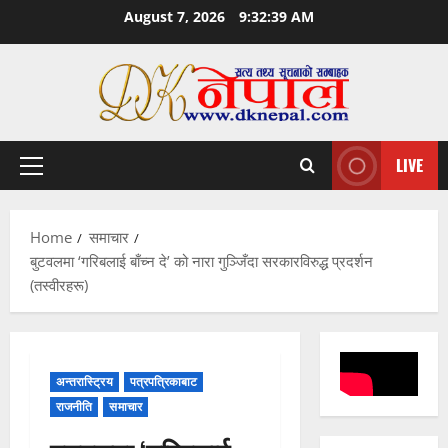
Skip
August 7, 2026
9:32:40 AM
to
content
LIVE
Primary
Menu
Home
समाचार
बुटवलमा ‘गरिबलाई बाँच्न दे’ को नारा गुञ्जिँदा सरकारविरुद्ध प्रदर्शन
(तस्वीरहरू)
अन्तरास्ट्रिय
पत्रपत्रिकाबाट
राजनीति
समाचार