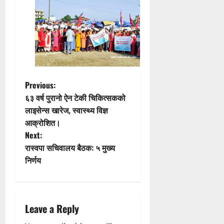
P
Previous:
६३ वर्ष पुरानो ऐन टेकी चिकित्सकको
o
लाइसेन्स खारेज, स्वास्थ्य विज्ञ
आक्रोशित।
s
Next:
t
रास्वपा सचिवालय बैठक: ५ मुख्य
निर्णय
n
a
Leave a Reply
v