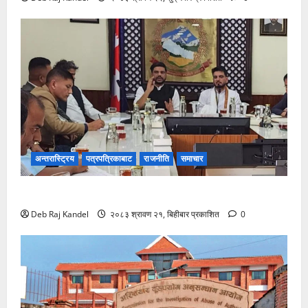
अन्तरास्ट्रिय
पत्रपत्रिकाबाट
राजनीति
समाचार
रोजगारमूलक जनशक्ति निर्माणमा विशेष कम्पनीको पहल
Deb Raj Kandel
२०८३ श्रावण २१, बिहीबार प्रकाशित
0