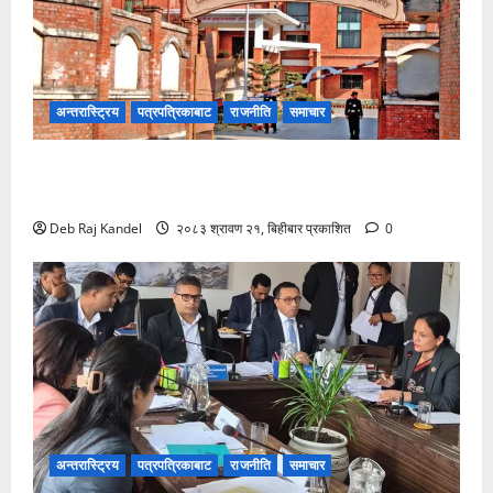
अन्तरास्ट्रिय
पत्रपत्रिकाबाट
राजनीति
समाचार
भ्रष्टाचार मुद्दामा आठबीसकोट नगरप्रमुखसहित ११ जना
तानिए।
Deb Raj Kandel
२०८३ श्रावण २१, बिहीबार प्रकाशित
0
अन्तरास्ट्रिय
पत्रपत्रिकाबाट
राजनीति
समाचार