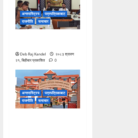
अन्तरास्ट्रिय
पत्रपत्रिकाबाट
राजनीति
समाचार
रोजगारमूलक जनशक्ति निर्माणमा
विशेष कम्पनीको पहल
Deb Raj Kandel
२०८३ श्रावण
२१, बिहीबार प्रकाशित
0
अन्तरास्ट्रिय
पत्रपत्रिकाबाट
राजनीति
समाचार
भ्रष्टाचार मुद्दामा आठबीसकोट
नगरप्रमुखसहित ११ जना
तानिए।