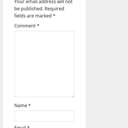
Your email address will not
i
be published.
Required
g
fields are marked
*
Comment
*
a
t
i
o
n
Name
*
Email
*