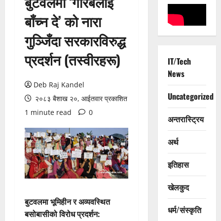
बुटवलमा ‘गरिबलाई
बाँच्न दे’ को नारा
गुञ्जिँदा सरकारविरुद्ध
प्रदर्शन (तस्वीरहरू)
IT/Tech
News
Deb Raj Kandel
Uncategorized
२०८३ बैशाख २०, आईतवार प्रकाशित
1 minute read
0
अन्तरास्ट्रिय
अर्थ
इतिहास
खेलकुद
बुटवलमा भूमिहीन र अव्यवस्थित
धर्म/संस्कृति
बसोबासीको विरोध प्रदर्शन: