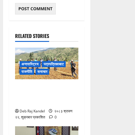
RELATED STORIES
अन्तरास्ट्रिय
पत्रपत्रिकाबाट
राजनीति
समाचार
खडेरीग्रस्त क्षेत्रमा स्थलगत
अनुगमन: दीर्घकालीन समाधानको
रोडम्याप तयारी
Deb Raj Kandel
२०८३ श्रावण
२२, शुक्रबार प्रकाशित
0