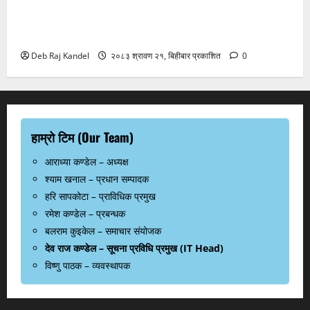
जलविद्युत सेयर १०० रुपैयाँमै प्रभावितलाई: समितिद्वारा तत्काल
कार्यान्वयनको माग
Deb Raj Kandel
२०८३ श्रावण २१, बिहीबार प्रकाशित
0
हाम्रो टिम (Our Team)
आराध्या कण्डेल – अध्यक्ष
श्याम खनाल – प्रधान सम्पादक
हरि सापकोटा – प्राविधिक प्रमुख
रमेश कण्डेल – प्रबन्धक
बलराम कुइकेल – समाचार संयोजक
देव राज कण्डेल – सूचना प्रविधि प्रमुख (IT Head)
विष्णु पाठक – व्यवस्थापक