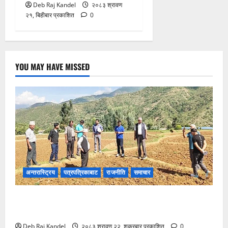
Deb Raj Kandel
२०८३ श्रावण
२१, बिहीबार प्रकाशित
0
YOU MAY HAVE MISSED
अन्तरास्ट्रिय
पत्रपत्रिकाबाट
राजनीति
समाचार
खडेरीग्रस्त क्षेत्रमा स्थलगत अनुगमन: दीर्घकालीन समाधानको
रोडम्याप तयारी
Deb Raj Kandel
२०८३ श्रावण २२, शुक्रबार प्रकाशित
0