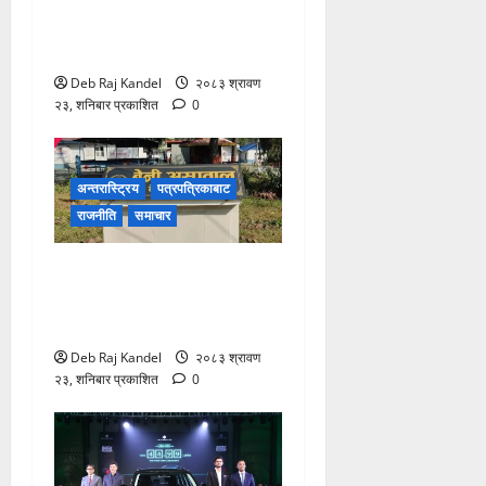
लागूऔषधसहित २२ जना
देशव्यापी पक्राउ
Deb Raj Kandel
२०८३ श्रावण
२३, शनिबार प्रकाशित
0
अन्तरास्ट्रिय
पत्रपत्रिकाबाट
राजनीति
समाचार
बेनी अस्पतालमा डायलाइसिस
सेवाको दायरा फराकिलो, बिरामीले
पाए ठूलो राहत।
Deb Raj Kandel
२०८३ श्रावण
२३, शनिबार प्रकाशित
0