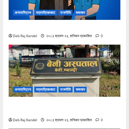
अन्तरास्ट्रिय
पत्रपत्रिकाबाट
राजनीति
समाचार
लागूऔषधसहित २२ जना देशव्यापी पक्राउ
Deb Raj Kandel
२०८३ श्रावण २३, शनिबार प्रकाशित
0
अन्तरास्ट्रिय
पत्रपत्रिकाबाट
राजनीति
समाचार
बेनी अस्पतालमा डायलाइसिस सेवाको दायरा फराकिलो,
बिरामीले पाए ठूलो राहत।
Deb Raj Kandel
२०८३ श्रावण २३, शनिबार प्रकाशित
0