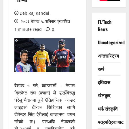
Deb Raj Kandel
२०८३ बैशाख ५, शनिबार प्रकाशित
IT/Tech
News
1 minute read
0
Uncategorized
अन्तरास्ट्रिय
अर्थ
इतिहास
वैशाख ५ गते, काठमाडौं । नेपाल
क्रिकेट संघ (क्यान) ले यूएईविरुद्ध
खेलकुद
घरेलु मैदानमा हुने ऐतिहासिक ‘अन्डर
लाइट्स’ टी-२० सिरिजका लागि
धर्म/संस्कृति
दीपेन्द्र सिंह ऐरीलाई कप्तानमा चयन
गरेको छ। यसअघि नेपालको
पत्रपत्रिकाबाट
टी-२०आई र एकदिवसीय दुवै