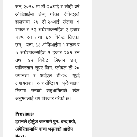
सन् २०१८ मा टी-२०आई र सोही वर्ष
ओडिआईमा डेब्यु गरेका दीपेन्द्रले
हालसम्म ९४ टी-२०आई खेलमा १
शतक र १२ अर्धशतकसहित २ हजार
१२५ रन तथा ६० विकेट लिएका
छन्। यता, ६८ ओडिआईमा १ शतक र
५ अर्धशतकसहित १ हजार २४१ रन
तथा ४२ विकेट लिएका छन्।
पाकिस्तान सुपर लिग, ग्लोबल टी-२०
क्यानडा र आईएल टी-२० यूएई
लगायतका अन्तर्राष्ट्रिय फ्रेन्चाइज
लिगमा उनको सहभागिताले खेल
अनुभवलाई थप विस्तार गरेको छ।
P
Previous:
इरानले होर्मुज जलमार्ग पुनः बन्द गर्‍यो,
o
अमेरिकामाथि वाचा भङ्गको आरोप
Next: