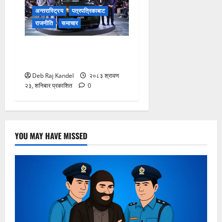
अन्तरास्ट्रिय
पत्रपत्रिकाबाट
राजनीति
समाचार
लिपमोटर बी०३ एक्सको नेपालमा
भव्य शुभारम्भ
Deb Raj Kandel
२०८३ श्रावण
२३, शनिबार प्रकाशित
0
YOU MAY HAVE MISSED