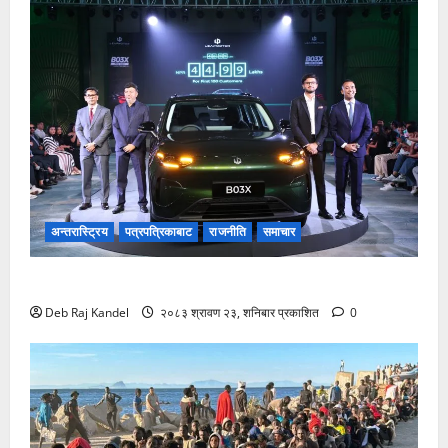
अन्तरास्ट्रिय
पत्रपत्रिकाबाट
राजनीति
समाचार
लिपमोटर बी०३ एक्सको नेपालमा भव्य शुभारम्भ
Deb Raj Kandel
२०८३ श्रावण २३, शनिबार प्रकाशित
0