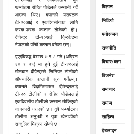
बिज्ञान
फर्म्याटमा रोहित पौडेलले कप्तानी गर्दै
आएका थिए। क्यानले यसपटक
भिडियो
टी-२०आई र एकदिवसीयका लागि
फरक-फरक कप्तान तोकेको हो।
मनोरन्जन
दीपेन्द्र टी-२०आई क्रिकेटमा
नेपालको पाँचौं कप्तान बनेका छन्।
राजनीति
यूएईविरुद्ध वैशाख ७ र ८ गते (अप्रिल
विचार/ब्लग
२० र २१) मा हुने दुई टी-२०आई
खेलबाट दीपेन्द्रले सिनियर टोलीको
विजनेश
औपचारिक कप्तानी सुरु गर्नेछन्।
क्यानले विज्ञप्तिमार्फत दीपेन्द्रलाई
समाचार
टी-२० टोलीको र रोहित पौडेललाई
एकदिवसीय टोलीको कप्तान तोकिएको
समाज
जानकारी गराएको छ। दुवै फर्म्याटका
साहित्य
टोलीमा अनुभवी र युवा खेलाडीको
सन्तुलित मिश्रण रहेको छ।
हेडलाइन