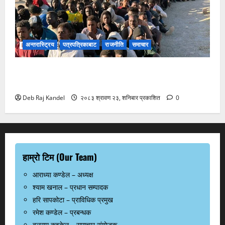
अन्तरास्ट्रिय
पत्रपत्रिकाबाट
राजनीति
समाचार
स्यूटा आप्रवासी सङ्कटले ईयू-नेटो एकतामा दरार: स्पेन र
इटलीबीच दुर्लभ टकराव
Deb Raj Kandel
२०८३ श्रावण २३, शनिबार प्रकाशित
0
हाम्रो टिम (Our Team)
आराध्या कण्डेल – अध्यक्ष
श्याम खनाल – प्रधान सम्पादक
हरि सापकोटा – प्राविधिक प्रमुख
रमेश कण्डेल – प्रबन्धक
बलराम कुइकेल – समाचार संयोजक