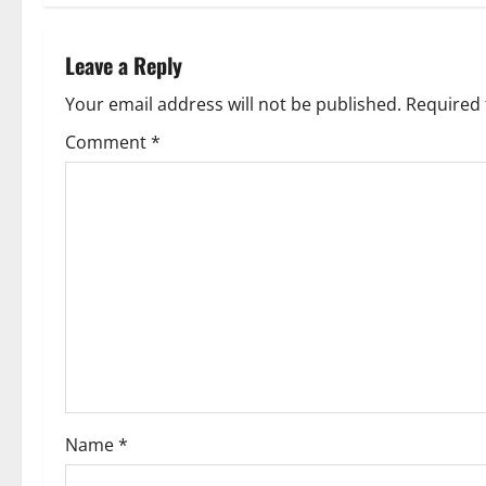
t
n
Leave a Reply
a
Your email address will not be published.
Required 
v
Comment
*
i
g
a
t
i
o
Name
*
n