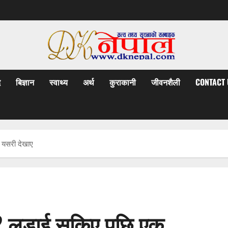
द
बिज्ञान
स्वाथ्य
अर्थ
कुराकानी
जीवनशैली
CONTACT 
े यसरी देखाए
्छ? लडाई सकिए पछि एक