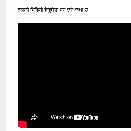
तलको भिडियो हेर्नुहोला मन छुने कथा छ