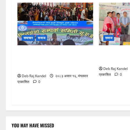
समाचार
समाज
समाज
युएईमा शितगङ्गा सम्पर्क समितिको ‘असार
नवलपुर सेवा सम
१५ दही चिउरा तथा सांस्कृतिक कार्यक्रम’
अक्षय कोष स्थापन
भव्य रूपमा सम्पन्न
Deb Raj Kandel
प्रकाशित
0
Deb Raj Kandel
२०८३ असार १६, मंगलवार
प्रकाशित
0
YOU MAY HAVE MISSED