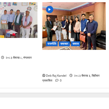
ाज यू.ए.ई.को १२औँ
राजनीति
समाचार
समाज
ा कार्यक्रम सम्पन्न
परिषदले सुझावमा विशेष गरेर प्रवेश,
२०८३ बैशाख ८, मंगलवार
परीक्षा, परिणाम, पात्रो र परिसरसँग
जोडिएका विषय
Deb Raj Kandel
२०८३ बैशाख ३, बिहीबार
प्रकाशित
0