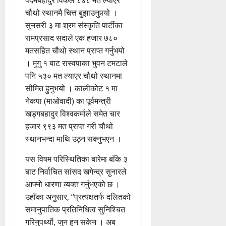
पदमबहादुर विकले ८४८ मत ल्याएर
चौथो स्थानमै चित्त बुझाउनुपर्‍यो ।
सुनसरी ३ मा श्रम संस्कृति पार्टीका
रामप्रसाद सदाले एक हजार ७८०
मतसहित चौथो स्थान प्राप्त गर्नुभयो
। मुगु १ बाट रास्वपाका भुवन टमटाले
पनि ५३० मत ल्याएर चौथो स्थानमा
सीमित हुनुभयो । कालीकोट १ मा
नेकपा (माओवादी) का पूर्वमन्त्री
खड्गबहादुर विश्वकर्माले समेत चार
हजार ९९३ मत प्राप्त गरी चौथो
स्थानभन्दा माथि उठ्न सक्नुभएन ।
यस विषम परिस्थितिका बारेमा बाँके ३
बाट निर्वाचित सांसद खगेन्द्र सुनारले
आफ्नो धारणा व्यक्त गर्नुभएको छ ।
उहाँका अनुसार, “प्रत्यक्षतर्फ दलितको
समानुपातिक प्रतिनिधित्व सुनिश्चित
गरिनुपर्थ्यो, जुन हुन सकेन । अब