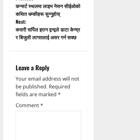
P
कन्सर्ट स्थलमा लाइभ नेसन सीईओको
o
कथित धम्कीहरू सुन्नुहोस्
Next:
s
कसरी सर्पिल इरान द्वन्द्वले डाटा केन्द्र
t
र बिजुली लागतलाई असर गर्न सक्छ
n
a
Leave a Reply
v
Your email address will not
be published.
Required
i
fields are marked
*
g
Comment
*
a
t