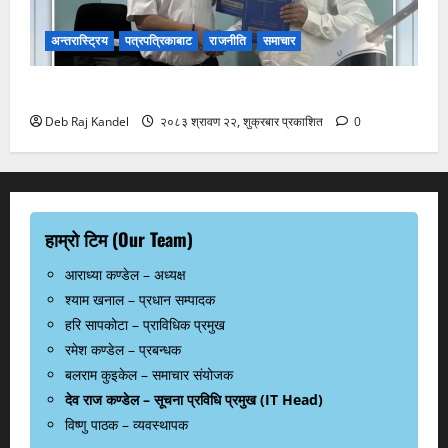
अन्तरास्ट्रिय
पत्रपत्रिकाबाट
राजनीति
समाचार
रानी भन्सारदेखि विराटनगर बसपार्कसम्म अत्याधुनिक पोडवे बन्ने
Deb Raj Kandel
२०८३ श्रावण २२, शुक्रबार प्रकाशित
0
हाम्रो टिम (Our Team)
आराध्या कण्डेल – अध्यक्ष
श्याम खनाल – प्रधान सम्पादक
हरि सापकोटा – प्राविधिक प्रमुख
रमेश कण्डेल – प्रबन्धक
बलराम कुइकेल – समाचार संयोजक
देव राज कण्डेल – सूचना प्रविधि प्रमुख (IT Head)
विष्णु पाठक – व्यवस्थापक