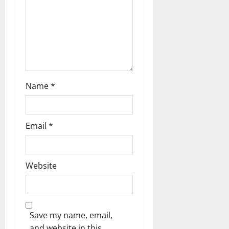
i
o
n
Name
*
Email
*
Website
Save my name, email,
and website in this