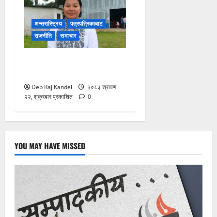
अन्तरास्ट्रिय
पत्रपत्रिकाबाट
राजनीति
समाचार
रास्वपा सिन्धुपाल्चोकको
सभापतिमा माया गुरुङ विजयी
Deb Raj Kandel
२०८३ श्रावण
२२, शुक्रबार प्रकाशित
0
YOU MAY HAVE MISSED