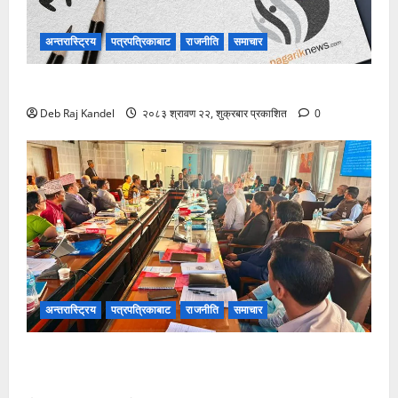
अन्तरास्ट्रिय
पत्रपत्रिकाबाट
राजनीति
समाचार
विपद्को सुरक्षाकवच: बिमा
Deb Raj Kandel
२०८३ श्रावण २२, शुक्रबार प्रकाशित
0
अन्तरास्ट्रिय
पत्रपत्रिकाबाट
राजनीति
समाचार
शिक्षक नियुक्ति र पदोन्नति सुधारको खाका कोर्दै उच्च शिक्षा
नीति कार्यशाला।