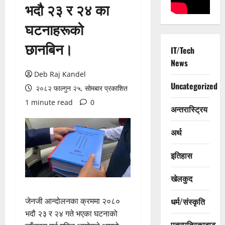
भदौ २३ र २४ का
घटनाहरूको
छानबिन।
IT/Tech
News
Deb Raj Kandel
Uncategorized
२०८२ फाल्गुन २५, सोमबार प्रकाशित
1 minute read
0
अन्तरास्ट्रिय
अर्थ
इतिहास
खेलकुद
जेनजी आन्दोलनका क्रममा २०८०
धर्म/संस्कृति
भदौ २३ र २४ गते भएका घटनाको
पत्रपत्रिकाबाट