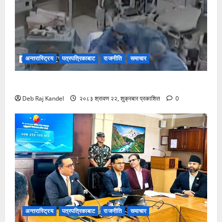
अन्तरास्ट्रिय
पत्रपत्रिकाबाट
राजनीति
समाचार
जापान भूकम्प: शल्यक्रिया कक्षमै भूकम्पीय कम्पनको सामना
Deb Raj Kandel
२०८३ श्रावण २२, शुक्रबार प्रकाशित
0
अन्तरास्ट्रिय
पत्रपत्रिकाबाट
राजनीति
समाचार