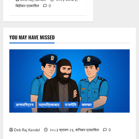
बिहीबार प्रकाशित
0
YOU MAY HAVE MISSED
अन्तरास्ट्रिय
पत्रपत्रिकाबाट
राजनीति
समाचार
लागूऔषधसहित २२ जना देशव्यापी पक्राउ
Deb Raj Kandel
२०८३ श्रावण २३, शनिबार प्रकाशित
0