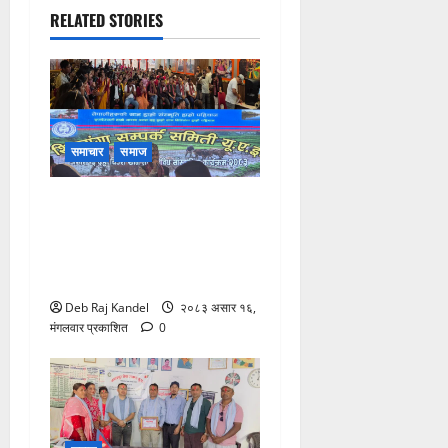
RELATED STORIES
समाचार
समाज
युएईमा शितगङ्गा सम्पर्क समितिको
‘असार १५ दही चिउरा तथा
सांस्कृतिक कार्यक्रम’ भव्य रूपमा
सम्पन्न
Deb Raj Kandel
२०८३ असार १६,
मंगलवार प्रकाशित
0