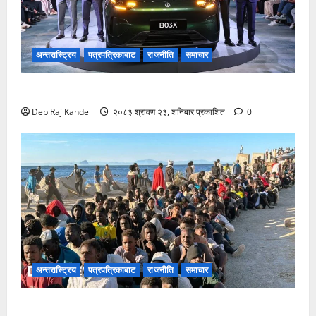
अन्तरास्ट्रिय
पत्रपत्रिकाबाट
राजनीति
समाचार
लिपमोटर बी०३ एक्सको नेपालमा भव्य शुभारम्भ
Deb Raj Kandel
२०८३ श्रावण २३, शनिबार प्रकाशित
0
अन्तरास्ट्रिय
पत्रपत्रिकाबाट
राजनीति
समाचार
स्यूटा आप्रवासी सङ्कटले ईयू-नेटो एकतामा दरार: स्पेन र