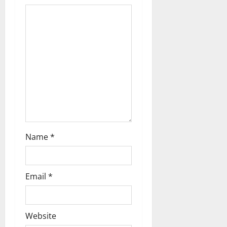
a
t
i
o
n
Name
*
Email
*
Website