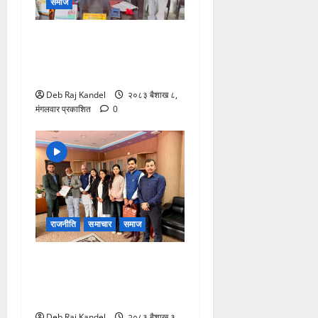
समाज
नवलपुर सेवा समाज यू.ए.ई.को
१२औँ अक्षय कोष स्थापना
कार्यक्रम सम्पन्न
Deb Raj Kandel
२०८३ बैशाख ८,
मंगलवार प्रकाशित
0
राजनीति
समाचार
समाज
परिषदले सुझावमा विशेष गरेर
प्रवेश, परीक्षा, परिणाम, पात्रो र
परिसरसँग जोडिएका विषय
Deb Raj Kandel
२०८३ बैशाख ३,