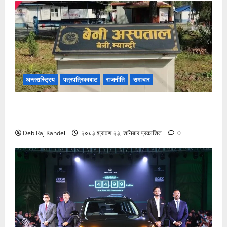
अन्तरास्ट्रिय
पत्रपत्रिकाबाट
राजनीति
समाचार
बेनी अस्पतालमा डायलाइसिस सेवाको दायरा फराकिलो,
बिरामीले पाए ठूलो राहत।
Deb Raj Kandel
२०८३ श्रावण २३, शनिबार प्रकाशित
0