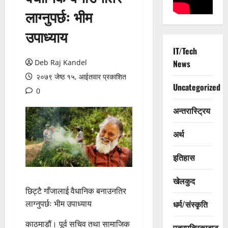
लाग्नुपर्छः भीम
उपाध्याय
IT/Tech
Deb Raj Kandel
News
२०७९ जेष्ठ १५, आईतवार प्रकाशित
Uncategorized
0
अन्तरास्ट्रिय
अर्थ
इतिहास
खेलकुद
छिट्टै गाँजालाई वैधानिक बनाउनतिर
लाग्नुपर्छः भीम उपाध्याय
धर्म/संस्कृति
काठमाडौं। पूर्व सचिव तथा सामाजिक
पत्रपत्रिकाबाट