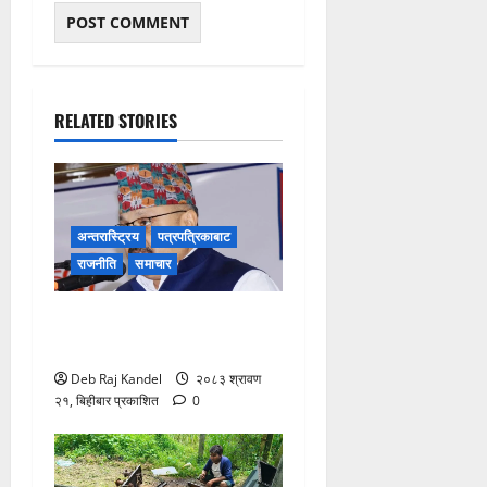
RELATED STORIES
अन्तरास्ट्रिय
पत्रपत्रिकाबाट
राजनीति
समाचार
ग्यास अभाव रोक्न बारा
प्रशासनको ९ बुँदे कडाई।
Deb Raj Kandel
२०८३ श्रावण
२१, बिहीबार प्रकाशित
0