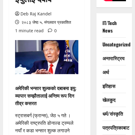
Deb Raj Kandel
२०८३ जेष्ठ ५, मंगलवार प्रकाशित
IT/Tech
News
1 minute read
0
Uncategorized
अन्तरास्ट्रिय
अर्थ
इतिहास
अमेरिकी भन्सार शुल्कको दबाबमा इयु:
व्यापार सम्झौतालाई अन्तिम रूप दिन
खेलकुद
तीव्र कसरत
धर्म/संस्कृति
स्ट्रासबर्ग (फ्रान्स), जेठ ५ गते ।
अमेरिकी राष्ट्रपति डोनाल्ड ट्रम्पले
पत्रपत्रिकाबाट
नयाँ र कडा भन्सार शुल्क लगाउने