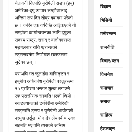
चेतावनी दिएपछि युरोपेली सङ्घ (इयु)
बिज्ञान
अमेरिका-इयु व्यापार सम्झौतालाई
अन्तिम रूप दिन तीव्र दबाबमा परेको
भिडियो
छ । करिब एक वर्षदेखि अड्किएको यो
सम्झौता कार्यान्वयनका लागि इयुका
मनोरन्जन
सदस्य राष्ट्र, संसद् र वार्ताकारहरू
राजनीति
मङ्गलबार राति फ्रान्सको
स्ट्रासबर्गमा निर्णायक छलफलमा
विचार/ब्लग
जुटेका छन् ।
यसअघि गत जुलाईमा वासिङ्टन र
विजनेश
इयुबीच अधिकांश युरोपेली वस्तुहरूमा
समाचार
१५ प्रतिशत भन्सार शुल्क लगाउने
एक प्रारम्भिक सहमति भएको थियो ।
समाज
स्कटल्यान्डको टर्नबेरीमा अमेरिकी
राष्ट्रपति ट्रम्प र युरोपेली आयोगकी
साहित्य
प्रमुख उर्सुला भोन डेर लेयनबीच उक्त
सहमति भए पनि त्यसको अन्तिम
हेडलाइन