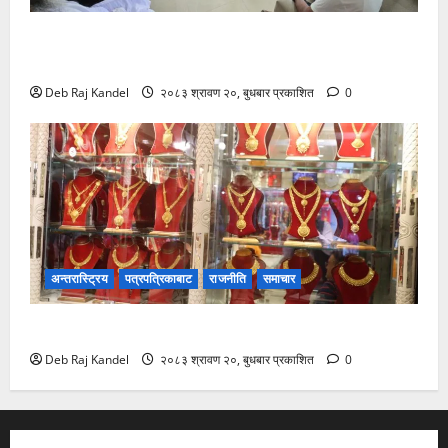
सिरहा घटना: प्रारम्भिक अनुसन्धान सकेर छानबिन टोली
काठमाडौंमा
Deb Raj Kandel
२०८३ श्रावण २०, बुधबार प्रकाशित
0
अन्तरास्ट्रिय
पत्रपत्रिकाबाट
राजनीति
समाचार
सुनचाँदीको भाउमा कीर्तिमानी उछाल
Deb Raj Kandel
२०८३ श्रावण २०, बुधबार प्रकाशित
0