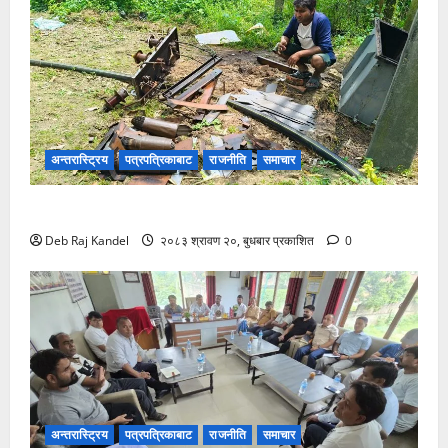
अन्तरास्ट्रिय
पत्रपत्रिकाबाट
राजनीति
समाचार
ट्रान्सफर्मर चोरी: २०० घरमा खानेपानीको हाहाकार
Deb Raj Kandel
२०८३ श्रावण २०, बुधबार प्रकाशित
0
अन्तरास्ट्रिय
पत्रपत्रिकाबाट
राजनीति
समाचार