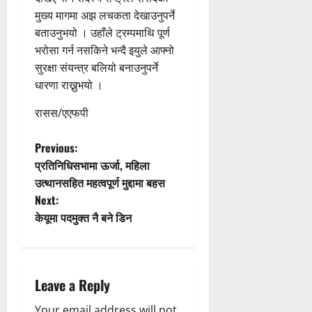
मुख्य मागमा अझ लचकता देखाउनुपर्ने
बताउनुभयो । उहाँले ट्रम्पमाथि पूर्ण
भरोसा गर्न नसकिने भन्दै इयुले आफ्नो
सुरक्षा संयन्त्र बलियो बनाउनुपर्ने
धारणा राख्नुभयो ।
रासस/एएफपी
P
Previous:
प्रतिनिधिसभामा ऊर्जा, महिला
o
उत्थानसहित महत्वपूर्ण मुद्दामा बहस
Next:
s
केयूमा पदमुक्त नै बने डिन
t
n
Leave a Reply
a
Your email address will not