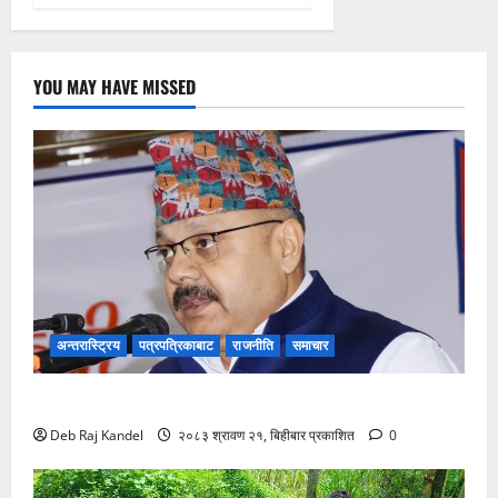
YOU MAY HAVE MISSED
अन्तरास्ट्रिय
पत्रपत्रिकाबाट
राजनीति
समाचार
ग्यास अभाव रोक्न बारा प्रशासनको ९ बुँदे कडाई।
Deb Raj Kandel
२०८३ श्रावण २१, बिहीबार प्रकाशित
0