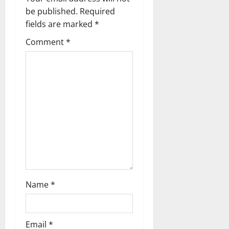
v
be published.
Required
fields are marked
*
i
Comment
*
g
a
t
i
o
n
Name
*
Email
*