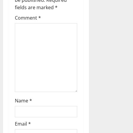
be published.
Required
g
fields are marked
*
Comment
*
a
t
i
o
n
Name
*
Email
*