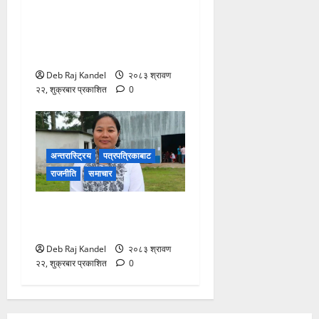
शिक्षक नियुक्ति र पदोन्नति
सुधारको खाका कोर्दै उच्च शिक्षा
नीति कार्यशाला।
Deb Raj Kandel
२०८३ श्रावण
२२, शुक्रबार प्रकाशित
0
अन्तरास्ट्रिय
पत्रपत्रिकाबाट
राजनीति
समाचार
रास्वपा सिन्धुपाल्चोकको
सभापतिमा माया गुरुङ विजयी
Deb Raj Kandel
२०८३ श्रावण
२२, शुक्रबार प्रकाशित
0