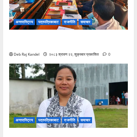
अन्तरास्ट्रिय
पत्रपत्रिकाबाट
राजनीति
समाचार
शिक्षक नियुक्ति र पदोन्नति सुधारको खाका कोर्दै उच्च शिक्षा
नीति कार्यशाला।
Deb Raj Kandel
२०८३ श्रावण २२, शुक्रबार प्रकाशित
0
अन्तरास्ट्रिय
पत्रपत्रिकाबाट
राजनीति
समाचार
रास्वपा सिन्धुपाल्चोकको सभापतिमा माया गुरुङ विजयी