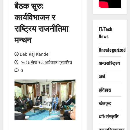
बैठक सुरु:
कार्यविभाजन र
राष्ट्रिय राजनीतिमा
IT/Tech
News
मन्थन
Uncategorized
Deb Raj Kandel
२०८३ जेष्ठ १०, आईतवार प्रकाशित
अन्तरास्ट्रिय
0
अर्थ
इतिहास
खेलकुद
धर्म/संस्कृति
पत्रपत्रिकाबाट