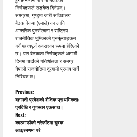
हुनेछ भन्नेमा पनि यो बैठकका
निर्णयहरूले सङ्केत दिनेछन्।
समग्रमा, गुण्डुमा जारी सचिवालय
बैठक नेकपा (एमाले) का लागि
आन्तरिक पुनर्संरचना र राष्ट्रिय
राजनीतिक भूमिकाको पुनर्मूल्याङ्कन
गर्ने महत्त्वपूर्ण अवसरका रूपमा हेरिएको
छ। यस बैठकका निर्णयहरूले आगामी
दिनमा पार्टीको गतिशीलता र समग्र
नेपाली राजनीतिमा दूरगामी प्रभाव पार्ने
निश्चित छ।
P
Previous:
बागमती प्रदेशको शैक्षिक प्राथमिकता:
o
प्रविधि र गुणस्तर एकसाथ।
Next:
s
काठमाडौंको नरेफाँटमा युवक
t
आक्रमणमा परे