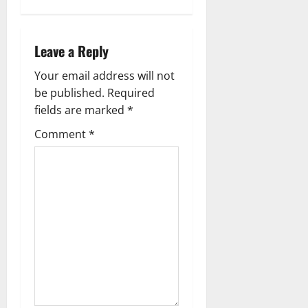
n
a
Leave a Reply
v
Your email address will not
be published.
Required
i
fields are marked
*
g
Comment
*
a
t
i
o
n