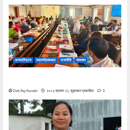
अन्तरास्ट्रिय
पत्रपत्रिकाबाट
राजनीति
समाचार
शिक्षक नियुक्ति र पदोन्नति सुधारको खाका कोर्दै उच्च शिक्षा
नीति कार्यशाला।
Deb Raj Kandel
२०८३ श्रावण २२, शुक्रबार प्रकाशित
0