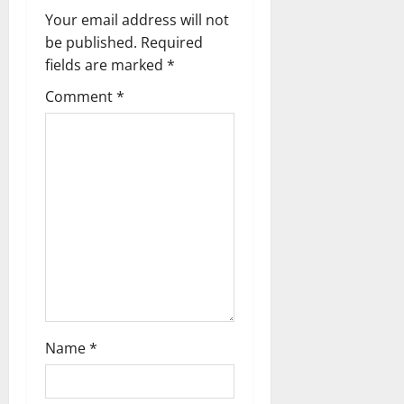
i
Your email address will not
g
be published.
Required
fields are marked
*
a
Comment
*
t
i
o
n
Name
*