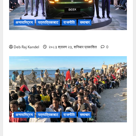
अन्तरास्ट्रिय
पत्रपत्रिकाबाट
राजनीति
समाचार
लिपमोटर बी०३ एक्सको नेपालमा भव्य शुभारम्भ
Deb Raj Kandel
२०८३ श्रावण २३, शनिबार प्रकाशित
0
अन्तरास्ट्रिय
पत्रपत्रिकाबाट
राजनीति
समाचार
स्यूटा आप्रवासी सङ्कटले ईयू-नेटो एकतामा दरार: स्पेन र