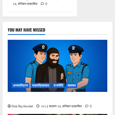
२३, शनिबार प्रकाशित
0
YOU MAY HAVE MISSED
अन्तरास्ट्रिय
पत्रपत्रिकाबाट
राजनीति
समाचार
लागूऔषधसहित २२ जना देशव्यापी पक्राउ
Deb Raj Kandel
२०८३ श्रावण २३, शनिबार प्रकाशित
0