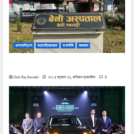
अन्तरास्ट्रिय
पत्रपत्रिकाबाट
राजनीति
समाचार
बेनी अस्पतालमा डायलाइसिस सेवाको दायरा फराकिलो,
बिरामीले पाए ठूलो राहत।
Deb Raj Kandel
२०८३ श्रावण २३, शनिबार प्रकाशित
0