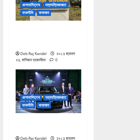
अन्तरास्ट्रिय
पत्रपत्रिकाबाट
राजनीति
समाचार
बेनी अस्पतालमा डायलाइसिस
सेवाको दायरा फराकिलो, बिरामीले
पाए ठूलो राहत।
Deb Raj Kandel
२०८३ श्रावण
२३, शनिबार प्रकाशित
0
अन्तरास्ट्रिय
पत्रपत्रिकाबाट
राजनीति
समाचार
लिपमोटर बी०३ एक्सको नेपालमा
भव्य शुभारम्भ
Deb Raj Kandel
२०८३ श्रावण