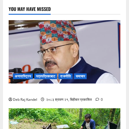
YOU MAY HAVE MISSED
अन्तरास्ट्रिय
पत्रपत्रिकाबाट
राजनीति
समाचार
ग्यास अभाव रोक्न बारा प्रशासनको ९ बुँदे कडाई।
Deb Raj Kandel
२०८३ श्रावण २१, बिहीबार प्रकाशित
0