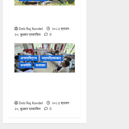
ट्रान्सफर्मर चोरी: २०० घरमा
खानेपानीको हाहाकार
Deb Raj Kandel
२०८३ श्रावण
२०, बुधबार प्रकाशित
0
अन्तरास्ट्रिय
पत्रपत्रिकाबाट
राजनीति
समाचार
सिरहा घटना: प्रारम्भिक
अनुसन्धान सकेर छानबिन टोली
काठमाडौंमा
Deb Raj Kandel
२०८३ श्रावण
२०, बुधबार प्रकाशित
0