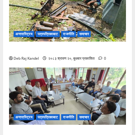
अन्तरास्ट्रिय
पत्रपत्रिकाबाट
राजनीति
समाचार
ट्रान्सफर्मर चोरी: २०० घरमा खानेपानीको हाहाकार
Deb Raj Kandel
२०८३ श्रावण २०, बुधबार प्रकाशित
0
अन्तरास्ट्रिय
पत्रपत्रिकाबाट
राजनीति
समाचार
सिरहा घटना: प्रारम्भिक अनुसन्धान सकेर छानबिन टोली