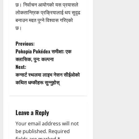
छ। निर्वाचन आयोगको यस प्रयासले
लोकतान्त्रिक प्रक्रियालाई थप सुदृढ
बनाउन मद्दत पुग्ने विश्वास गरिएको
छ।
P
Previous:
Pokopia Pokédex समीक्षा: एक
o
क्लासिक, पुन: कल्पना
Next:
s
कन्सर्ट स्थलमा लाइभ नेसन सीईओको
t
कथित धम्कीहरू सुन्नुहोस्
n
a
Leave a Reply
v
Your email address will not
be published.
Required
i