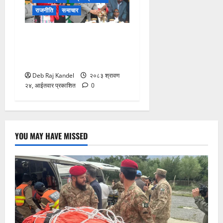
राजनीति
समाचार
उपराष्ट्रपति यादवद्वारा आदिवासी
जनजातिको ‘इतिहास बदल्ने
योगदान’को उच्च कदर
Deb Raj Kandel
२०८३ श्रावण
२४, आईतवार प्रकाशित
0
YOU MAY HAVE MISSED