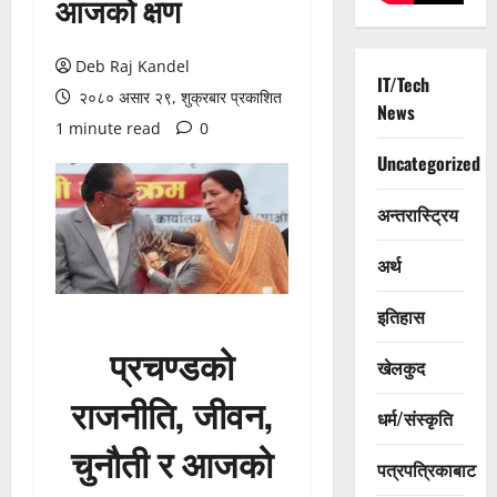
आजको क्षण
Deb Raj Kandel
IT/Tech
२०८० असार २९, शुक्रबार प्रकाशित
News
1 minute read
0
Uncategorized
अन्तरास्ट्रिय
अर्थ
इतिहास
प्रचण्डको
खेलकुद
राजनीति, जीवन,
धर्म/संस्कृति
चुनौती र आजको
पत्रपत्रिकाबाट