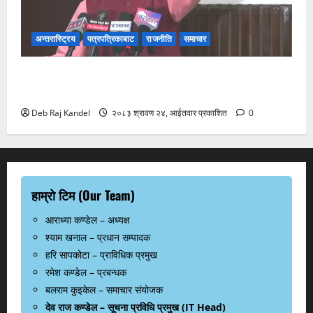
अन्तरास्ट्रिय
पत्रपत्रिकाबाट
राजनीति
समाचार
समृद्धि तत्कालै सम्भव छैन, सुशासन रातारात आउँदैन: हरि
ढकाल
Deb Raj Kandel
२०८३ श्रावण २४, आईतवार प्रकाशित
0
हाम्रो टिम (Our Team)
आराध्या कण्डेल – अध्यक्ष
श्याम खनाल – प्रधान सम्पादक
हरि सापकोटा – प्राविधिक प्रमुख
रमेश कण्डेल – प्रबन्धक
बलराम कुइकेल – समाचार संयोजक
देव राज कण्डेल – सूचना प्रविधि प्रमुख (IT Head)