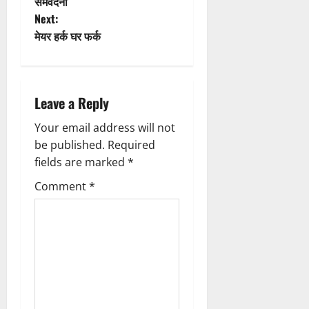
o
समवेदना
Next:
s
मेयर हर्क घर फर्क
t
n
Leave a Reply
a
Your email address will not
v
be published.
Required
fields are marked
*
i
Comment
*
g
a
t
i