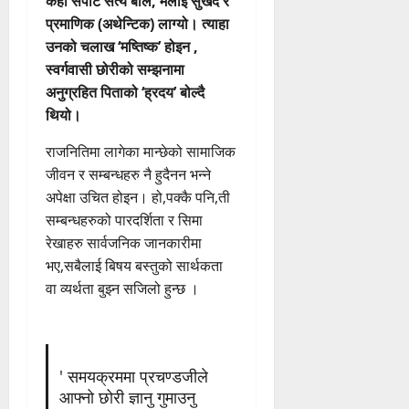
केही सपाट सत्य बोले, मलाई सुखद र
प्रमाणिक (अथेन्टिक) लाग्यो। त्याहा
उनको चलाख ‘मष्तिष्क’ होइन ,
स्वर्गवासी छोरीको सम्झनामा
अनुग्रहित पिताको ‘ह्रदय’ बोल्दै
थियो।
राजनितिमा लागेका मान्छेको सामाजिक
जीवन र सम्बन्धहरु नै हुदैनन भन्ने
अपेक्षा उचित होइन। हो,पक्कै पनि,ती
सम्बन्धहरुको पारदर्शिता र सिमा
रेखाहरु सार्वजनिक जानकारीमा
भए,सबैलाई बिषय बस्तुको सार्थकता
वा व्यर्थता बुझ्न सजिलो हुन्छ ।
' समयक्रममा प्रचण्डजीले
आफ्नो छोरी ज्ञानु गुमाउनु