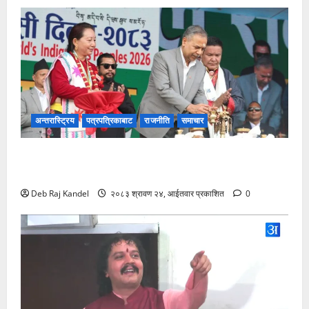
अन्तरास्ट्रिय
पत्रपत्रिकाबाट
राजनीति
समाचार
उपराष्ट्रपति यादवद्वारा आदिवासी जनजातिको ‘इतिहास बदल्ने
योगदान’को उच्च कदर
Deb Raj Kandel
२०८३ श्रावण २४, आईतवार प्रकाशित
0