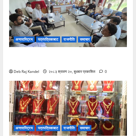
अन्तरास्ट्रिय
पत्रपत्रिकाबाट
राजनीति
समाचार
सिरहा घटना: प्रारम्भिक अनुसन्धान सकेर छानबिन टोली
काठमाडौंमा
Deb Raj Kandel
२०८३ श्रावण २०, बुधबार प्रकाशित
0
अन्तरास्ट्रिय
पत्रपत्रिकाबाट
राजनीति
समाचार