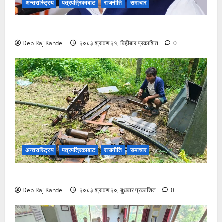
अन्तरास्ट्रिय
पत्रपत्रिकाबाट
राजनीति
समाचार
ग्यास अभाव रोक्न बारा प्रशासनको ९ बुँदे कडाई।
Deb Raj Kandel
२०८३ श्रावण २१, बिहीबार प्रकाशित
0
अन्तरास्ट्रिय
पत्रपत्रिकाबाट
राजनीति
समाचार
ट्रान्सफर्मर चोरी: २०० घरमा खानेपानीको हाहाकार
Deb Raj Kandel
२०८३ श्रावण २०, बुधबार प्रकाशित
0