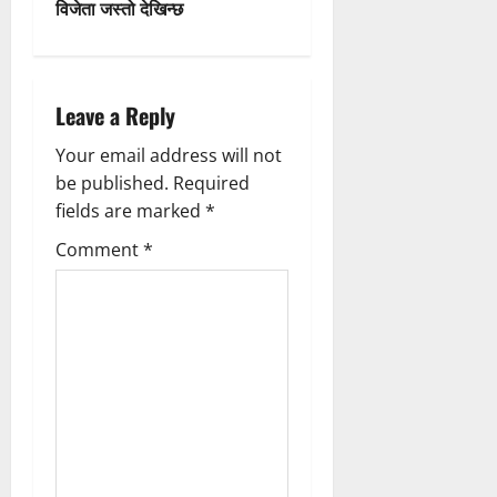
t
विजेता जस्तो देखिन्छ
n
a
Leave a Reply
v
Your email address will not
be published.
Required
i
fields are marked
*
g
Comment
*
a
t
i
o
n