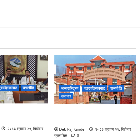
्रपत्रिकाबाट
राजनीति
अन्तरास्ट्रिय
पत्रपत्रिकाबाट
राजनीति
समाचार
्ति निर्माणमा विशेष
भ्रष्टाचार मुद्दामा आठबीसकोट
नगरप्रमुखसहित ११ जना तानिए।
२०८३ श्रावण २१, बिहीबार
Deb Raj Kandel
२०८३ श्रावण २१, बिहीबार
प्रकाशित
0