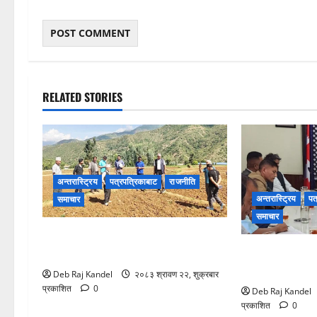
RELATED STORIES
अन्तरास्ट्रिय
पत्रपत्रिकाबाट
राजनीति
अन्तरास्ट्रिय
पत
समाचार
समाचार
खडेरीग्रस्त क्षेत्रमा स्थलगत अनुगमन:
रोजगारमूलक जनशक
दीर्घकालीन समाधानको रोडम्याप तयारी
कम्पनीको पहल
Deb Raj Kandel
२०८३ श्रावण २२, शुक्रबार
प्रकाशित
0
Deb Raj Kandel
प्रकाशित
0