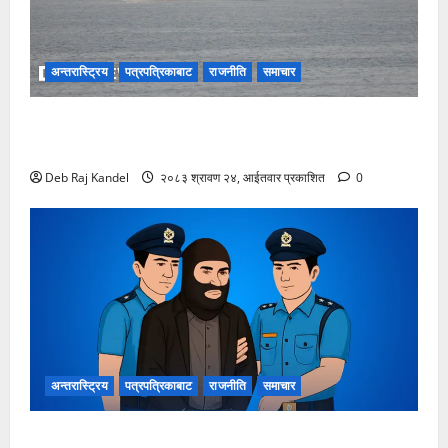
अन्तरास्ट्रिय
पत्रपत्रिकाबाट
राजनीति
समाचार
होर्मुज जलमार्ग: इरान-ओमान वार्तामा ‘प्रगति,’ तर अमेरिकालाई
इरानका कठोर माग
Deb Raj Kandel
२०८३ श्रावण २४, आईतवार प्रकाशित
0
अन्तरास्ट्रिय
पत्रपत्रिकाबाट
राजनीति
समाचार
लागूऔषधसहित २२ जना देशव्यापी पक्राउ