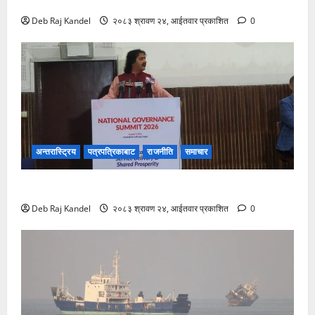
एम्बुलेन्स दुर्घटना: डेढ महिने शिशुको असामयिक निधन
Deb Raj Kandel
२०८३ श्रावण २४, आईतवार प्रकाशित
0
अन्तरास्ट्रिय
पत्रपत्रिकाबाट
राजनीति
समाचार
पहुँचवादले सुशासनलाई धरापमा पार्छ: सभापति ढकाल
Deb Raj Kandel
२०८३ श्रावण २४, आईतवार प्रकाशित
0