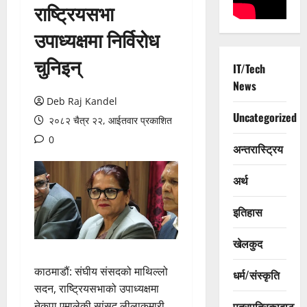
राष्ट्रियसभा
उपाध्यक्षमा निर्विरोध
चुनिइन्
IT/Tech
News
Deb Raj Kandel
Uncategorized
२०८२ चैत्र २२, आईतवार प्रकाशित
0
अन्तरास्ट्रिय
अर्थ
इतिहास
खेलकुद
काठमाडौं: संघीय संसदको माथिल्लो
धर्म/संस्कृति
सदन, राष्ट्रियसभाको उपाध्यक्षमा
नेकपा एमालेकी सांसद लीलाकुमारी
पत्रपत्रिकाबाट