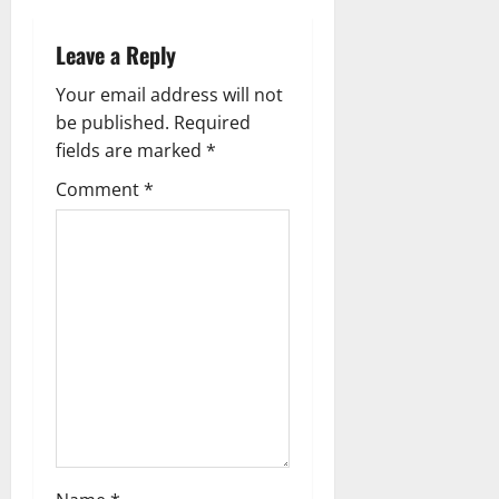
n
Leave a Reply
a
Your email address will not
v
be published.
Required
fields are marked
*
i
Comment
*
g
a
t
i
o
n