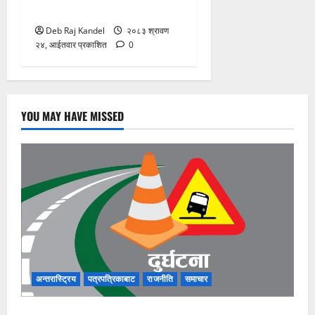
इरानका कठोर माग
Deb Raj Kandel
२०८३ श्रावण
२४, आईतवार प्रकाशित
0
YOU MAY HAVE MISSED
अन्तरास्ट्रिय
पत्रपत्रिकाबाट
राजनीति
समाचार