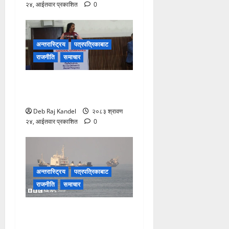
२४, आईतवार प्रकाशित
0
अन्तरास्ट्रिय
पत्रपत्रिकाबाट
राजनीति
समाचार
पहुँचवादले सुशासनलाई धरापमा
पार्छ: सभापति ढकाल
Deb Raj Kandel
२०८३ श्रावण
२४, आईतवार प्रकाशित
0
अन्तरास्ट्रिय
पत्रपत्रिकाबाट
राजनीति
समाचार
होर्मुज जलमार्ग: इरान-ओमान
वार्तामा ‘प्रगति,’ तर अमेरिकालाई