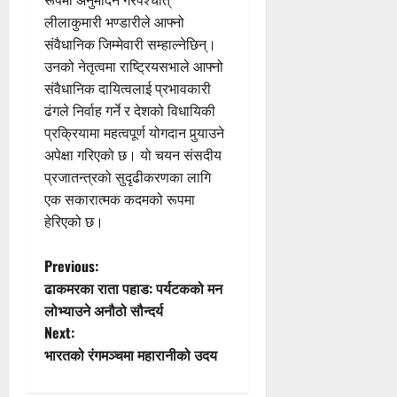
रूपमा अनुमोदन गरेपश्चात्
लीलाकुमारी भण्डारीले आफ्नो
संवैधानिक जिम्मेवारी सम्हाल्नेछिन्।
उनको नेतृत्वमा राष्ट्रियसभाले आफ्नो
संवैधानिक दायित्वलाई प्रभावकारी
ढंगले निर्वाह गर्ने र देशको विधायिकी
प्रक्रियामा महत्वपूर्ण योगदान पुर्‍याउने
अपेक्षा गरिएको छ। यो चयन संसदीय
प्रजातन्त्रको सुदृढीकरणका लागि
एक सकारात्मक कदमको रूपमा
हेरिएको छ।
P
Previous:
ढाकमरका राता पहाड: पर्यटकको मन
o
लोभ्याउने अनौठो सौन्दर्य
Next:
s
भारतको रंगमञ्चमा महारानीको उदय
t