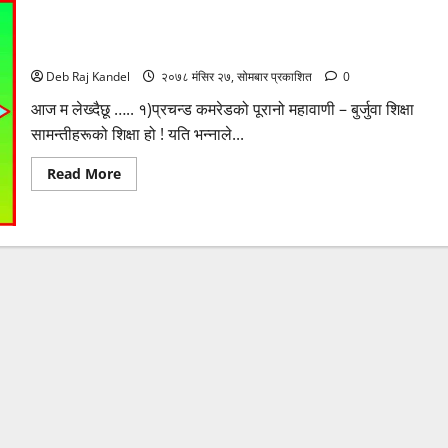
नेता प्रचण्डको पछिल्लो अभिव्यक्ति र – दिपक राज गिरिको कटाक्ष
Deb Raj Kandel
२०७८ मंसिर २७, सोमबार प्रकाशित
0
आज म लेख्दैछू ….. १)प्रचन्ड कमरेडको पूरानो महावाणी – बुर्जुवा शिक्षा
सामन्तीहरूको शिक्षा हो ! यति भन्नाले...
Read
Read More
more
about
नेता
प्रचण्डको
पछिल्लो
अभिव्यक्ति
र
–
दिपक
राज
गिरिको
कटाक्ष