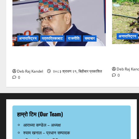
अन्तरास्ट्रिय
अन्तरास्ट्रिय
पत्रपत्रिकाबाट
राजनीति
समाचार
ट्रान्सफर्मर
ग्यास अभाव रोक्न बारा प्रशासनको ९ बुँदे
हाहाकार
कडाई।
Deb Raj Kand
Deb Raj Kandel
२०८३ श्रावण २१, बिहीबार प्रकाशित
0
0
हाम्रो टिम (Our Team)
आराध्या कण्डेल – अध्यक्ष
श्याम खनाल – प्रधान सम्पादक