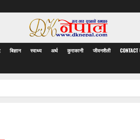
द
बिज्ञान
स्वाथ्य
अर्थ
कुराकानी
जीवनशैली
CONTACT 