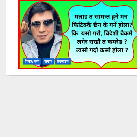
विचार/ब्लग
समाज
हेडलाइन