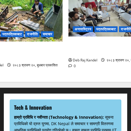
अन्तरास्ट्रिय
पत्रपत्रिकाबाट
राजनीत
पत्रपत्रिकाबाट
राजनीति
समाचार
सिरहा घटना: प्रारम्भिक अनुसन्ध
 चोरी: २०० घरमा खानेपानीको
छानबिन टोली काठमाडौंमा
Deb Raj Kandel
२०८३ श्रावण २०, ब
el
२०८३ श्रावण २०, बुधबार प्रकाशित
0
Tech & Innovation
हाम्रो प्रविधि र नवीनता (Technology & Innovation):
सूचना
प्रविधिको यो द्रुत युगमा, DK Nepal ले समाचार र सामग्री वितरणमा
आधुनिक प्रविधिको प्रयोग गरिरहेको छ। हाम्रा सूचना प्रविधि प्रमुख (IT