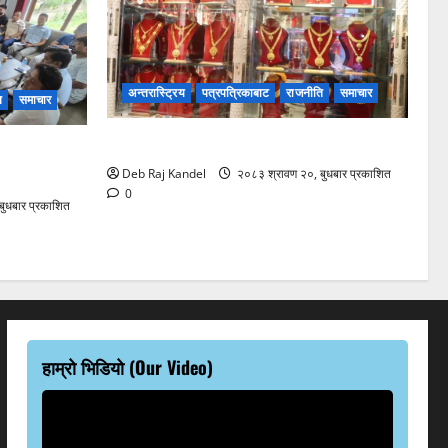
अन्तरास्ट्रिय
पत्रपत्रिकाबाट
राजनीति
समाचार
ि
समाचार
सुनचाँदीको भाउमा कीर्तिमानी उछाल
ान सकेर
Deb Raj Kandel
२०८३ श्रावण २०, बुधबार प्रकाशित
0
ुधबार प्रकाशित
हाम्रो भिडियो (Our Video)