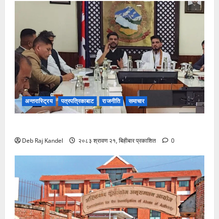
अन्तरास्ट्रिय
पत्रपत्रिकाबाट
राजनीति
समाचार
रोजगारमूलक जनशक्ति निर्माणमा विशेष कम्पनीको पहल
Deb Raj Kandel
२०८३ श्रावण २१, बिहीबार प्रकाशित
0