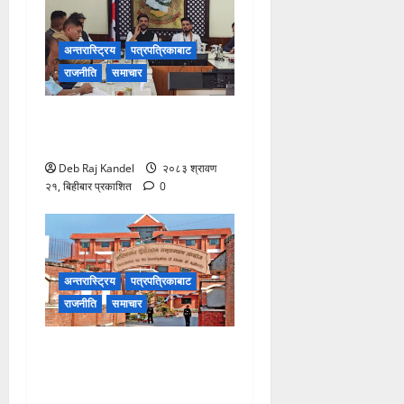
अन्तरास्ट्रिय
पत्रपत्रिकाबाट
राजनीति
समाचार
रोजगारमूलक जनशक्ति निर्माणमा
विशेष कम्पनीको पहल
Deb Raj Kandel
२०८३ श्रावण
२१, बिहीबार प्रकाशित
0
अन्तरास्ट्रिय
पत्रपत्रिकाबाट
राजनीति
समाचार
भ्रष्टाचार मुद्दामा आठबीसकोट
नगरप्रमुखसहित ११ जना
तानिए।