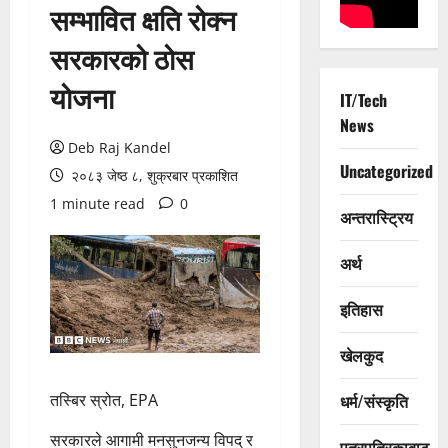
सम्भावित क्षति रोक्न
सरकारको ठोस
योजना
IT/Tech
News
Deb Raj Kandel
Uncategorized
२०८३ जेष्ठ ८, शुक्रबार प्रकाशित
1 minute read
0
अन्तरास्ट्रिय
अर्थ
इतिहास
खेलकुद
तस्बिर स्रोत, EPA
धर्म/संस्कृति
सरकारले आगामी मनसुनजन्य विपद् र
पत्रपत्रिकाबाट