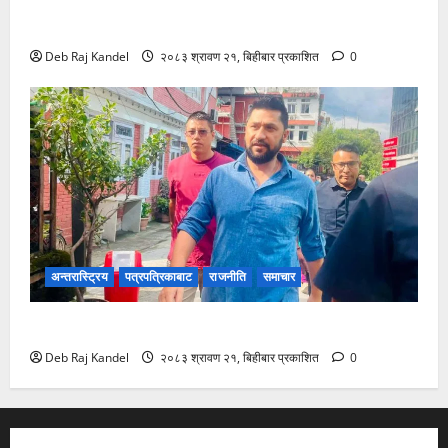
जलविद्युत सेयर १०० रुपैयाँमै प्रभावितलाई: समितिद्वारा तत्काल
कार्यान्वयनको माग
Deb Raj Kandel
२०८३ श्रावण २१, बिहीबार प्रकाशित
0
अन्तरास्ट्रिय
पत्रपत्रिकाबाट
राजनीति
समाचार
अदालतमा रवि लामिछाने: तारिखका लागि उपस्थिति
Deb Raj Kandel
२०८३ श्रावण २१, बिहीबार प्रकाशित
0