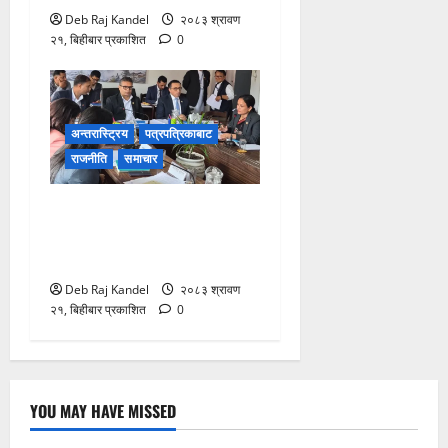
Deb Raj Kandel
२०८३ श्रावण
२१, बिहीबार प्रकाशित
0
अन्तरास्ट्रिय
पत्रपत्रिकाबाट
राजनीति
समाचार
जलविद्युत सेयर १०० रुपैयाँमै
प्रभावितलाई: समितिद्वारा तत्काल
कार्यान्वयनको माग
Deb Raj Kandel
२०८३ श्रावण
२१, बिहीबार प्रकाशित
0
YOU MAY HAVE MISSED