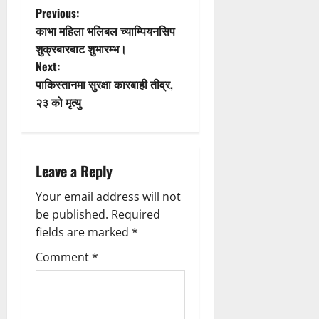
P
Previous:
काभा महिला भलिबल च्याम्पियनसिप
o
शुक्रबारबाट शुभारम्भ।
Next:
s
पाकिस्तानमा सुरक्षा कारबाही तीव्र,
t
२३ को मृत्यु
n
a
Leave a Reply
v
Your email address will not
be published.
Required
i
fields are marked
*
g
Comment
*
a
t