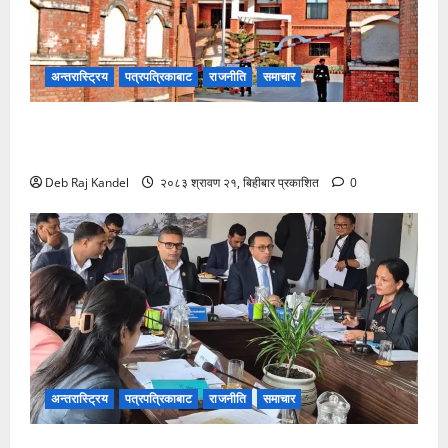
अन्तरास्ट्रिय
पत्रपत्रिकाबाट
राजनीति
समाचार
भ्रष्टाचार मुद्दामा आठबीसकोट नगरप्रमुखसहित ११ जना
तानिए।
Deb Raj Kandel
२०८३ श्रावण २१, बिहीबार प्रकाशित
0
अन्तरास्ट्रिय
पत्रपत्रिकाबाट
राजनीति
समाचार