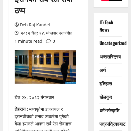
ठप्प
IT/Tech
Deb Raj Kandel
News
२०८२ चैत्र २४, मंगलवार प्रकाशित
1 minute read
0
Uncategorized
अन्तरास्ट्रिय
अर्थ
इतिहास
खेलकुद
चैत २४, २०८२ मंगलबार
तेहरान :
मध्यपूर्वमा इजरायल र
धर्म/संस्कृति
इरानबीचको तनाव उत्कर्षमा पुगेको
पत्रपत्रिकाबाट
बेला इरानले आफ्ना सबै रेल सेवाहरू
अनिश्चितकालका लागि बन्द गरेको