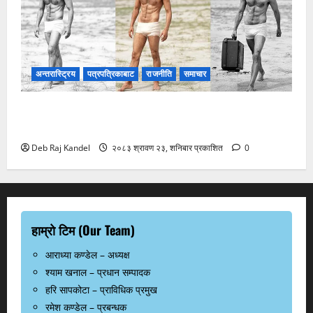
अन्तरास्ट्रिय
पत्रपत्रिकाबाट
राजनीति
समाचार
‘महाराजधिराज’ का लागि पुष्प खड्काको कायापलट, चर्चा
चुलियो।
Deb Raj Kandel
२०८३ श्रावण २३, शनिबार प्रकाशित
0
हाम्रो टिम (Our Team)
आराध्या कण्डेल – अध्यक्ष
श्याम खनाल – प्रधान सम्पादक
हरि सापकोटा – प्राविधिक प्रमुख
रमेश कण्डेल – प्रबन्धक