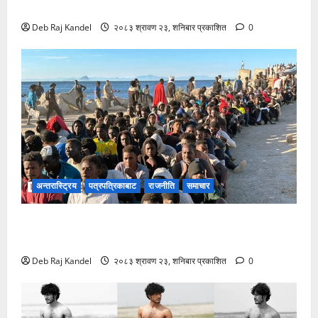
लिपमोटर बी०३ एक्सको नेपालमा भव्य शुभारम्भ
Deb Raj Kandel
२०८३ श्रावण २३, शनिबार प्रकाशित
0
अन्तरास्ट्रिय
पत्रपत्रिकाबाट
राजनीति
समाचार
स्यूटा आप्रवासी सङ्कटले ईयू-नेटो एकतामा दरार: स्पेन र
इटलीबीच दुर्लभ टकराव
Deb Raj Kandel
२०८३ श्रावण २३, शनिबार प्रकाशित
0