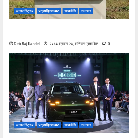
अन्तरास्ट्रिय
पत्रपत्रिकाबाट
राजनीति
समाचार
बेनी अस्पतालमा डायलाइसिस सेवाको दायरा फराकिलो,
बिरामीले पाए ठूलो राहत।
Deb Raj Kandel
२०८३ श्रावण २३, शनिबार प्रकाशित
0
अन्तरास्ट्रिय
पत्रपत्रिकाबाट
राजनीति
समाचार