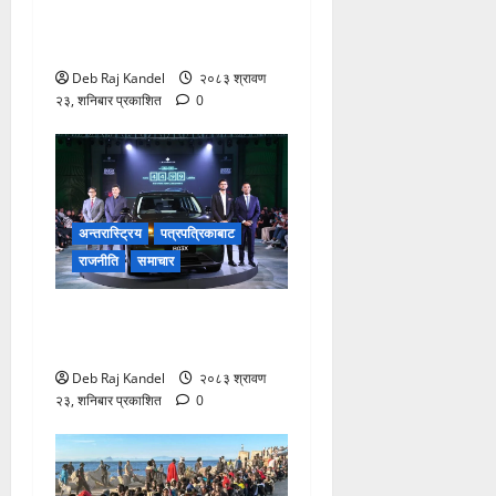
सेवाको दायरा फराकिलो, बिरामीले
पाए ठूलो राहत।
Deb Raj Kandel
२०८३ श्रावण
२३, शनिबार प्रकाशित
0
अन्तरास्ट्रिय
पत्रपत्रिकाबाट
राजनीति
समाचार
लिपमोटर बी०३ एक्सको नेपालमा
भव्य शुभारम्भ
Deb Raj Kandel
२०८३ श्रावण
२३, शनिबार प्रकाशित
0