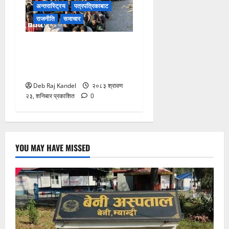
अन्तरास्ट्रिय
पत्रपत्रिकाबाट
राजनीति
समाचार
स्यूटा आप्रवासी सङ्कटले ईयू-
नेटो एकतामा दरार: स्पेन र
इटलीबीच दुर्लभ टकराव
Deb Raj Kandel
२०८३ श्रावण
२३, शनिबार प्रकाशित
0
YOU MAY HAVE MISSED