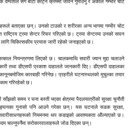
दम्पतीले सँगै बाटो काट्ने क्रममा जीवन गुमाउनु र अर्कोले गम्भीर चोट
सकहरूले बताएका छन्। उनको टाउको र शरीरका अन्य भागमा गम्भीर चोट
त राष्ट्रिय ट्रमा सेन्टर रिफर गरिएको छ। ट्रमा सेन्टरमा उनको सघन
को लागि चिकित्सकीय प्रयास जारी रहेको जनाइएको छ।
तत्काल नियन्त्रणमा लिएको छ। चालकमाथि सवारी ज्यान मुद्दा चलाउने
धिकारी तथा डीएसपी प्रकाश दाहालले जानकारी दिए। डीएसपी दाहालका
कानूनबमोजिम कारबाही गरिनेछ। प्रहरीले घटनास्थलको मुचुल्का तयार
र्ने काम गरिरहेको छ।
ी साँझको समय र घना बस्ती भएका क्षेत्रमा पैदलयात्रीको सुरक्षा चुनौती
लङ्घनका गुनासो पनि आउने गरेका छन्। यस घटनाले सडक सुरक्षा,
ष्ट्रिय सवारीसाधनहरूको नियमनमा थप कडाइको आवश्यकता औंल्याएको छ।
कदम चाल्नुपर्नेमा सरोकारवालाहरूले जोड दिएका छन्।