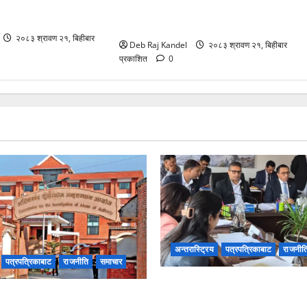
ामा आठबीसकोट
प्रभावितलाई: समितिद्वारा तत्काल
 ११ जना तानिए।
कार्यान्वयनको माग
२०८३ श्रावण २१, बिहीबार
Deb Raj Kandel
२०८३ श्रावण २१, बिहीबार
प्रकाशित
0
अन्तरास्ट्रिय
पत्रपत्रिकाबाट
राजनीत
पत्रपत्रिकाबाट
राजनीति
समाचार
जलविद्युत सेयर १०० रुपैयाँमै प्र
ुद्दामा आठबीसकोट नगरप्रमुखसहित
समितिद्वारा तत्काल कार्यान्वयनको 