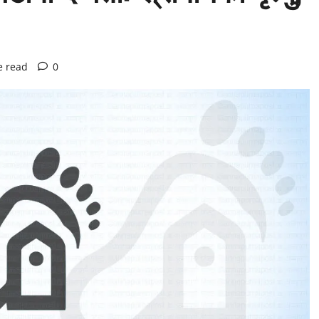
e read
0