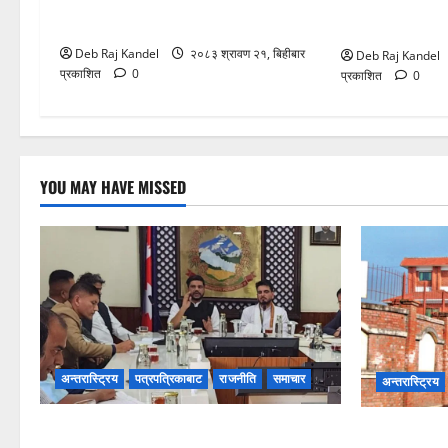
रोजगारमूलक जनशक्ति निर्माणमा विशेष
भ्रष्टाचार मुद्द
कम्पनीको पहल
नगरप्रमुखसहित
Deb Raj Kandel
२०८३ श्रावण २१, बिहीबार
Deb Raj Kandel
प्रकाशित
0
प्रकाशित
0
YOU MAY HAVE MISSED
अन्तरास्ट्रिय
पत्रपत्रिकाबाट
राजनीति
समाचार
अन्तरास्ट्रिय
रोजगारमूलक जनशक्ति निर्माणमा विशेष कम्पनीको
भ्रष्टाचार म