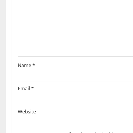
g
a
t
i
o
Name
*
n
Email
*
Website