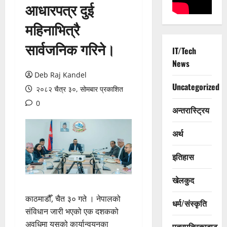
आधारपत्र दुई
महिनाभित्रै
सार्वजनिक गरिने।
IT/Tech
News
Deb Raj Kandel
Uncategorized
२०८२ चैत्र ३०, सोमबार प्रकाशित
0
अन्तरास्ट्रिय
अर्थ
इतिहास
खेलकुद
काठमाडौँ, चैत ३० गते । नेपालको
धर्म/संस्कृति
संविधान जारी भएको एक दशकको
अवधिमा यसको कार्यान्वयनका
पत्रपत्रिकाबाट