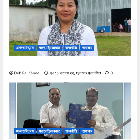
अन्तरास्ट्रिय
पत्रपत्रिकाबाट
राजनीति
समाचार
रास्वपा सिन्धुपाल्चोकको सभापतिमा माया गुरुङ विजयी
Deb Raj Kandel
२०८३ श्रावण २२, शुक्रबार प्रकाशित
0
अन्तरास्ट्रिय
पत्रपत्रिकाबाट
राजनीति
समाचार