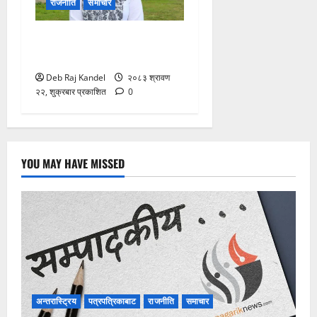
राजनीति
समाचार
रास्वपा सिन्धुपाल्चोकको
सभापतिमा माया गुरुङ विजयी
Deb Raj Kandel
२०८३ श्रावण
२२, शुक्रबार प्रकाशित
0
YOU MAY HAVE MISSED
अन्तरास्ट्रिय
पत्रपत्रिकाबाट
राजनीति
समाचार