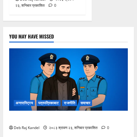
२३, शनिबार प्रकाशित
0
YOU MAY HAVE MISSED
अन्तरास्ट्रिय
पत्रपत्रिकाबाट
राजनीति
समाचार
लागूऔषधसहित २२ जना देशव्यापी पक्राउ
Deb Raj Kandel
२०८३ श्रावण २३, शनिबार प्रकाशित
0