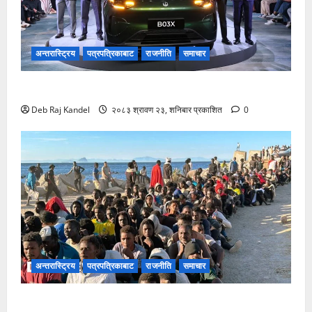
अन्तरास्ट्रिय
पत्रपत्रिकाबाट
राजनीति
समाचार
लिपमोटर बी०३ एक्सको नेपालमा भव्य शुभारम्भ
Deb Raj Kandel
२०८३ श्रावण २३, शनिबार प्रकाशित
0
अन्तरास्ट्रिय
पत्रपत्रिकाबाट
राजनीति
समाचार
स्यूटा आप्रवासी सङ्कटले ईयू-नेटो एकतामा दरार: स्पेन र