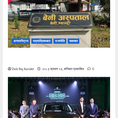
अन्तरास्ट्रिय
पत्रपत्रिकाबाट
राजनीति
समाचार
बेनी अस्पतालमा डायलाइसिस सेवाको दायरा फराकिलो,
बिरामीले पाए ठूलो राहत।
Deb Raj Kandel
२०८३ श्रावण २३, शनिबार प्रकाशित
0