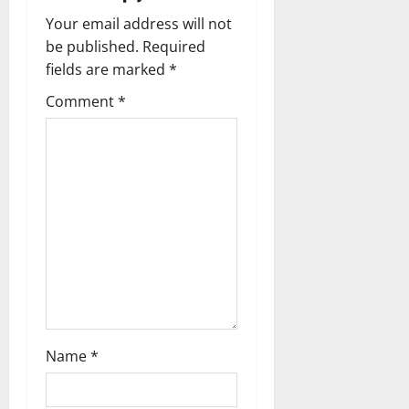
v
Your email address will not
be published.
Required
i
fields are marked
*
g
Comment
*
a
t
i
o
n
Name
*