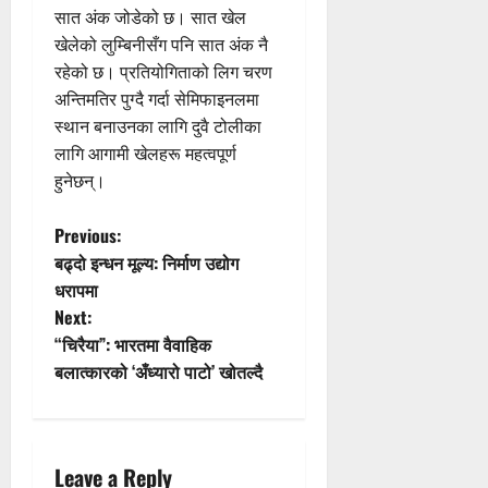
सात अंक जोडेको छ। सात खेल
खेलेको लुम्बिनीसँग पनि सात अंक नै
रहेको छ। प्रतियोगिताको लिग चरण
अन्तिमतिर पुग्दै गर्दा सेमिफाइनलमा
स्थान बनाउनका लागि दुवै टोलीका
लागि आगामी खेलहरू महत्वपूर्ण
हुनेछन्।
P
Previous:
बढ्दो इन्धन मूल्य: निर्माण उद्योग
o
धरापमा
Next:
s
“चिरैया”: भारतमा वैवाहिक
t
बलात्कारको ‘अँध्यारो पाटो’ खोतल्दै
n
a
Leave a Reply