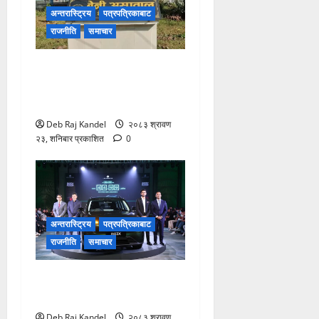
अन्तरास्ट्रिय
पत्रपत्रिकाबाट
राजनीति
समाचार
बेनी अस्पतालमा डायलाइसिस
सेवाको दायरा फराकिलो, बिरामीले
पाए ठूलो राहत।
Deb Raj Kandel
२०८३ श्रावण
२३, शनिबार प्रकाशित
0
अन्तरास्ट्रिय
पत्रपत्रिकाबाट
राजनीति
समाचार
लिपमोटर बी०३ एक्सको नेपालमा
भव्य शुभारम्भ
Deb Raj Kandel
२०८३ श्रावण