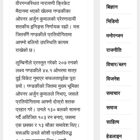
वीरगन्जस्थित नारायणी क्रिकेट
बिज्ञान
मैदानमा भएको खेलमा गण्डकीका
ओपनर अर्जुन कुमालको प्रेरणादायी
भिडियो
शतकीय इनिङ्स निर्णायक रह्यो। यस
जितसँगै गण्डकीले प्रतियोगितामा
मनोरन्जन
आफ्नो बलियो उपस्थिति कायम
राजनीति
राखेको छ।
लुम्बिनीले प्रस्तुत गरेको २०७ रनको
विचार/ब्लग
लक्ष्य गण्डकीले ४४.१ ओभरमा मात्र
दुई विकेट गुमाएर सफलतापूर्वक पूरा
विजनेश
गर्‍यो। गण्डकीको जितमा मुख्य भूमिका
समाचार
ओपनर अर्जुन कुमालले निभाए, जसले
प्रतियोगितामा आफ्नो दोस्रो शतक
समाज
प्रहार गरे। उनले १३० बलको सामना
गर्दै अविजित १०३ रन बनाए, जसमा
साहित्य
एक छक्का र १३ चौका समावेश थिए।
यसअघि उनले कोशी प्रदेशविरुद्ध
हेडलाइन